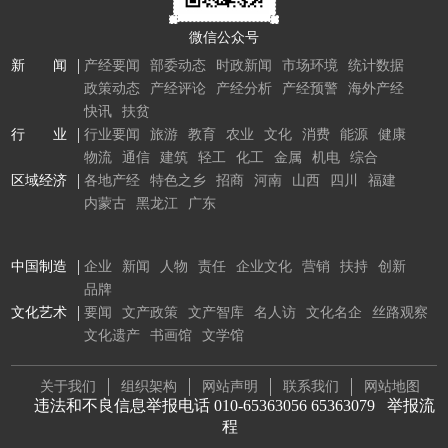
微信公众号
新 闻
产经要闻
部委动态
时政新闻
市场环境
统计数据
政策动态
产经评论
产经分析
产经预警
海外产经
快讯
扶贫
行 业
行业要闻
旅游
教育
农业
文化
消费
能源
健康
物流
通信
建筑
轻工
化工
金属
机电
综合
区域经济
各地产经
特色之乡
招商
河南
山西
四川
福建
内蒙古
黑龙江
广东
中国制造
企业
新闻
人物
责任
企业文化
营销
扶持
创新
品牌
文化艺术
要闻
文产政策
文产智库
名人访
文化名企
丝路观察
文化遗产
书画馆
文学馆
关于我们
组织架构
网站声明
联系我们
网站地图
违法和不良信息举报电话 010-65363056 65363079
举报流
程