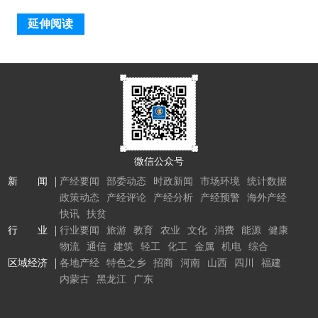
延伸阅读
微信公众号
新 闻
产经要闻
部委动态
时政新闻
市场环境
统计数据
政策动态
产经评论
产经分析
产经预警
海外产经
快讯
扶贫
行 业
行业要闻
旅游
教育
农业
文化
消费
能源
健康
物流
通信
建筑
轻工
化工
金属
机电
综合
区域经济
各地产经
特色之乡
招商
河南
山西
四川
福建
内蒙古
黑龙江
广东