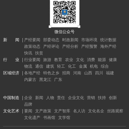
微信公众号
新 闻
产经要闻
部委动态
时政新闻
市场环境
统计数据
政策动态
产经评论
产经分析
产经预警
海外产经
快讯
扶贫
行 业
行业要闻
旅游
教育
农业
文化
消费
能源
健康
物流
通信
建筑
轻工
化工
金属
机电
综合
区域经济
各地产经
特色之乡
招商
河南
山西
四川
福建
内蒙古
黑龙江
广东
中国制造
企业
新闻
人物
责任
企业文化
营销
扶持
创新
品牌
文化艺术
要闻
文产政策
文产智库
名人访
文化名企
丝路观察
文化遗产
书画馆
文学馆