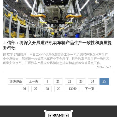
工信部：将深入开展道路机动车辆产品生产一致性和质量提
升行动
记者7月17日获悉，当日工业和信息化部装备工业一司组织召开重点汽车生产
企业座谈会，部署进一步规范汽车产业竞争秩序、提升汽车产品生产一致性和
质量安全水平、开展汽车产品安全风险隐患排查和监督检查等重点工作。
2026-07-22
25
185639条
上一页
1
21
22
23
24
26
27
28
29
13260
下一页