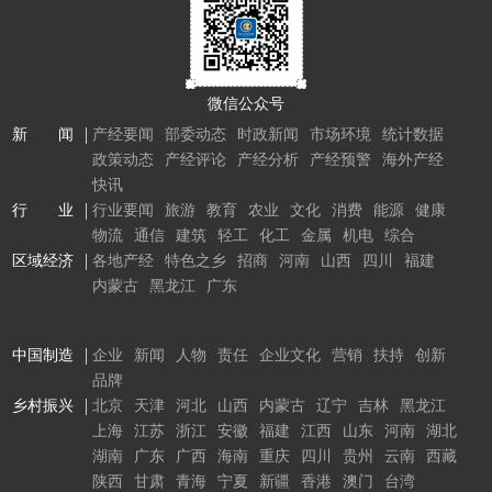
微信公众号
新 闻
产经要闻
部委动态
时政新闻
市场环境
统计数据
政策动态
产经评论
产经分析
产经预警
海外产经
快讯
行 业
行业要闻
旅游
教育
农业
文化
消费
能源
健康
物流
通信
建筑
轻工
化工
金属
机电
综合
区域经济
各地产经
特色之乡
招商
河南
山西
四川
福建
内蒙古
黑龙江
广东
中国制造
企业
新闻
人物
责任
企业文化
营销
扶持
创新
品牌
乡村振兴
北京
天津
河北
山西
内蒙古
辽宁
吉林
黑龙江
上海
江苏
浙江
安徽
福建
江西
山东
河南
湖北
湖南
广东
广西
海南
重庆
四川
贵州
云南
西藏
陕西
甘肃
青海
宁夏
新疆
香港
澳门
台湾