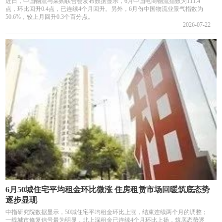
近日，中国物流与采购联合会发布数据显示，6月中国电商物流指数为111.4
点，环比回升0.4点，已连续4个月回升。另外，6月份中国物流业景气指数为
50.6%，较上月回升0.3个百分点。
2026-07-22
6月50城住宅平均租金环比微涨 住房租赁市场回暖筑底态势
逐步显现
中指研究院数据显示，50城住宅平均租金环比上涨，结束连续两个月的调整；
一线城市修复信号最为明显，北上深租金已连续4个月环比上扬，筑底态势逐