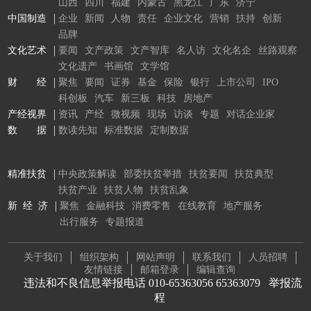
山西
四川
福建
内蒙古
黑龙江
广东
济宁
中国制造
企业
新闻
人物
责任
企业文化
营销
扶持
创新
品牌
文化艺术
要闻
文产政策
文产智库
名人访
文化名企
丝路观察
文化遗产
书画馆
文学馆
财 经
聚焦
要闻
证券
基金
保险
银行
上市公司
IPO
科创板
汽车
新三板
科技
房地产
产经视界
资讯
产经
微视频
现场
访谈
专题
对话企业家
数 据
数读先知
标准数据
定制数据
精准扶贫
中央政策解读
部委扶贫举措
扶贫要闻
扶贫典型
扶贫产业
扶贫人物
扶贫乱象
新 经 济
聚焦
金融科技
消费零售
在线教育
地产服务
出行服务
专题报道
关于我们
组织架构
网站声明
联系我们
人员招聘
友情链接
邮箱登录
编辑查询
违法和不良信息举报电话 010-65363056 65363079
举报流
程