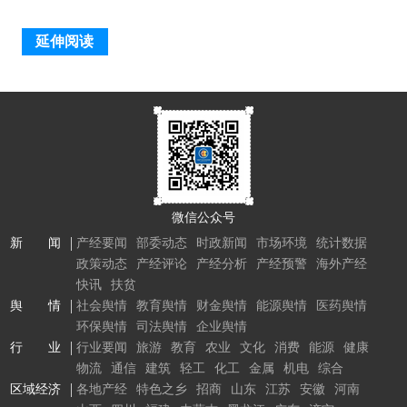
延伸阅读
微信公众号
新 闻
产经要闻
部委动态
时政新闻
市场环境
统计数据
政策动态
产经评论
产经分析
产经预警
海外产经
快讯
扶贫
舆 情
社会舆情
教育舆情
财金舆情
能源舆情
医药舆情
环保舆情
司法舆情
企业舆情
行 业
行业要闻
旅游
教育
农业
文化
消费
能源
健康
物流
通信
建筑
轻工
化工
金属
机电
综合
区域经济
各地产经
特色之乡
招商
山东
江苏
安徽
河南