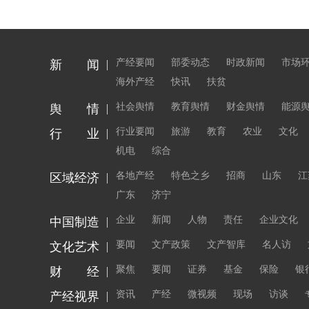
产经要闻
部委动态
时政新闻
市场
新 闻
海外产经
快讯
扶贫
社会舆情
教育舆情
财金舆情
能源
舆 情
行业要闻
旅游
教育
农业
文化
行 业
机电
综合
各地产经
特色之乡
招商
山东
江
区域经济
广东
济宁
企业
新闻
人物
责任
企业文化
中国制造
要闻
文产政策
文产智库
名人访
文化艺术
聚焦
要闻
证券
基金
保险
银
财 经
资讯
产经
微视频
现场
访谈
产经视界