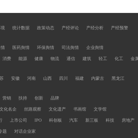
环境
统计数据
政策动态
产经评论
产经分析
产经预警
舆情
医药舆情
环保舆情
司法舆情
企业舆情
消费
能源
健康
物流
通信
建筑
轻工
化工
金
苏
安徽
河南
山西
四川
福建
内蒙古
黑龙江
营销
扶持
创新
品牌
文化名企
丝路观察
文化遗产
书画馆
文学馆
行
上市公司
IPO
科创板
汽车
新三板
科技
房地产
专题
对话企业家