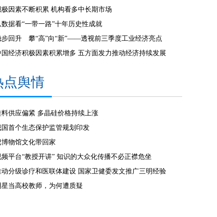
积极因素不断积累 机构看多中长期市场
从数据看“一带一路”十年历史性成就
稳步回升 攀“高”向“新”——透视前三季度工业经济亮点
中国经济积极因素积累增多 五方面发力推动经济持续发展
热点舆情
硅料供应偏紧 多晶硅价格持续上涨
我国首个生态保护监管规划印发
把博物馆文化带回家
视频平台“教授开讲” 知识的大众化传播不必正襟危坐
推动分级诊疗和医联体建设 国家卫健委发文推广三明经验
明星当高校教师，为何遭质疑