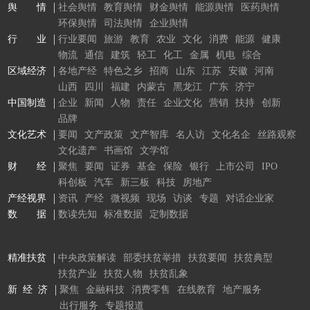
舆 情
社会舆情
教育舆情
财金舆情
能源舆情
医药舆情
环保舆情
司法舆情
企业舆情
行 业
行业要闻
旅游
教育
农业
文化
消费
能源
健康
物流
通信
建筑
轻工
化工
金属
机电
综合
区域经济
各地产经
特色之乡
招商
山东
江苏
安徽
河南
山西
四川
福建
内蒙古
黑龙江
广东
济宁
中国制造
企业
新闻
人物
责任
企业文化
营销
扶持
创新
品牌
文化艺术
要闻
文产政策
文产智库
名人访
文化名企
丝路观察
文化遗产
书画馆
文学馆
财 经
聚焦
要闻
证券
基金
保险
银行
上市公司
IPO
科创板
汽车
新三板
科技
房地产
产经视界
资讯
产经
微视频
现场
访谈
专题
对话企业家
数 据
数读先知
标准数据
定制数据
精准扶贫
中央政策解读
部委扶贫举措
扶贫要闻
扶贫典型
扶贫产业
扶贫人物
扶贫乱象
新 经 济
聚焦
金融科技
消费零售
在线教育
地产服务
出行服务
专题报道