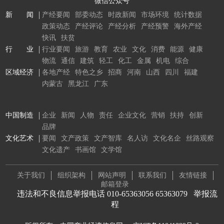
微信公众号
新 闻
产经要闻
部委动态
时政新闻
市场环境
统计数据
政策动态
产经评论
产经分析
产经预警
海外产经
快讯
扶贫
行 业
行业要闻
旅游
教育
农业
文化
消费
能源
健康
物流
通信
建筑
轻工
化工
金属
机电
综合
区域经济
各地产经
特色之乡
招商
河南
山西
四川
福建
内蒙古
黑龙江
广东
中国制造
企业
新闻
人物
责任
企业文化
营销
扶持
创新
品牌
文化艺术
要闻
文产政策
文产智库
名人访
文化名企
丝路观察
文化遗产
书画馆
文学馆
关于我们
组织架构
网站声明
联系我们
友情链接
邮箱登录
违法和不良信息举报电话 010-65363056 65363079
举报流
程