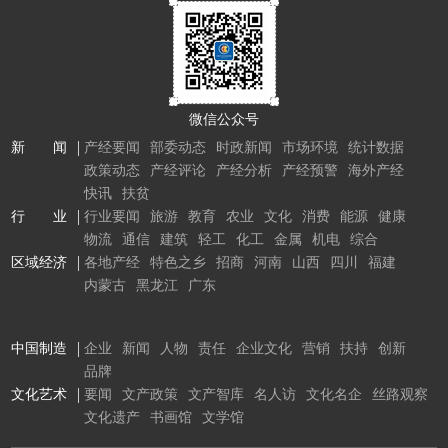
微信公众号
新 闻
产经要闻
部委动态
时政新闻
市场环境
统计数据
政策动态
产经评论
产经分析
产经预警
海外产经
快讯
扶贫
行 业
行业要闻
旅游
教育
农业
文化
消费
能源
健康
物流
通信
建筑
轻工
化工
金属
机电
综合
区域经济
各地产经
特色之乡
招商
河南
山西
四川
福建
内蒙古
黑龙江
广东
中国制造
企业
新闻
人物
责任
企业文化
营销
扶持
创新
品牌
文化艺术
要闻
文产政策
文产智库
名人访
文化名企
丝路观察
文化遗产
书画馆
文学馆