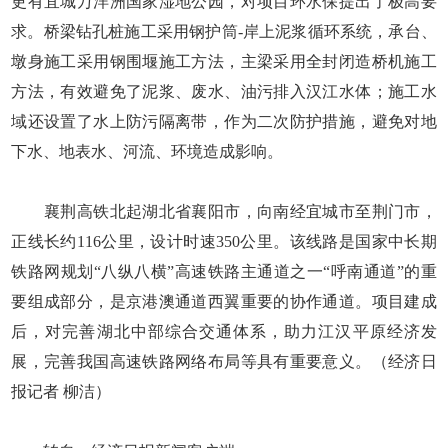
更有宜城万洋洲国家湿地公园，对项目环水保提出了极高要
求。桥梁钻孔桩施工采用钢护筒-岸上泥浆循环系统，承台、
墩身施工采用钢围堰施工方法，主梁采用全封闭造桥机施工
方法，有效避免了泥浆、废水、油污排入汉江水体；施工水
域还设置了水上防污隔离带，作为二次防护措施，避免对地
下水、地表水、河流、环境造成影响。
襄荆高铁北起湖北省襄阳市，向南经宜城市至荆门市，
正线长约116公里，设计时速350公里。该线路是国家中长期
铁路网规划“八纵八横”高速铁路主通道之一“呼南通道”的重
要组成部分，是京港澳通道西翼重要的协作通道。项目建成
后，对完善湖北中部综合交通体系，助力江汉平原经济发
展，完善我国高速铁路网络布局等具有重要意义。（经济日
报记者 柳洁）