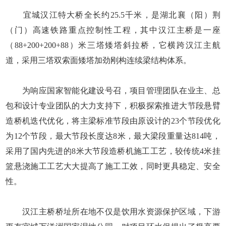
宜城汉江特大桥全长约25.5千米，是湖北襄（阳）荆
（门）高速铁路重点控制性工程，其中汉江主桥是一座
（88+200+200+88）米三塔矮塔斜拉桥，它横跨汉江主航
道，采用三塔双索面矮塔加劲刚构连续梁结构体系。
为响应国家智能化建设号召，项目管理团队在业主、总
包和设计专业团队的大力支持下，积极探索推进大节段悬臂
造桥机迭代优化，将主梁标准节段由原设计的23个节段优化
为12个节段，最大节段长度达8米，最大梁段重量达814吨，
采用了国内先进的8米大节段造桥机施工工艺，较传统4米挂
篮悬浇施工工艺大大提高了施工工效，同时更具稳定、安全
性。
汉江主桥桥址所在地不仅是饮用水资源保护区域，下游