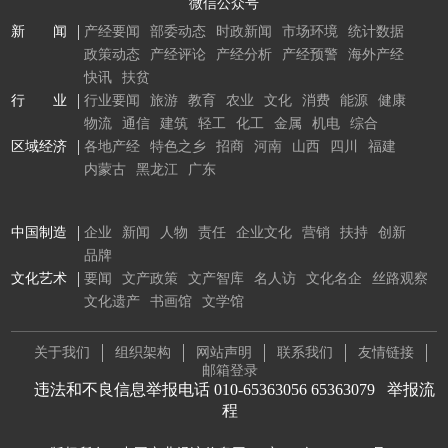
微信公众号
新 闻
产经要闻
部委动态
时政新闻
市场环境
统计数据
政策动态
产经评论
产经分析
产经预警
海外产经
快讯
扶贫
行 业
行业要闻
旅游
教育
农业
文化
消费
能源
健康
物流
通信
建筑
轻工
化工
金属
机电
综合
区域经济
各地产经
特色之乡
招商
河南
山西
四川
福建
内蒙古
黑龙江
广东
中国制造
企业
新闻
人物
责任
企业文化
营销
扶持
创新
品牌
文化艺术
要闻
文产政策
文产智库
名人访
文化名企
丝路观察
文化遗产
书画馆
文学馆
关于我们
组织架构
网站声明
联系我们
友情链接
邮箱登录
违法和不良信息举报电话 010-65363056 65363079
举报流
程