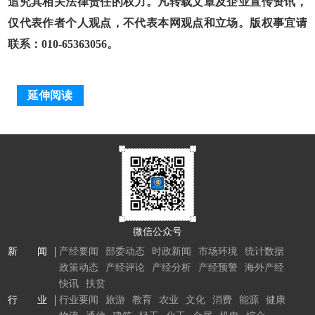
追究其相关法律责任的权力。凡转载文章及企业宣传资讯，
仅代表作者个人观点，不代表本网观点和立场。版权事宜请
联系：010-65363056。
延伸阅读
微信公众号
新 闻
产经要闻
部委动态
时政新闻
市场环境
统计数据
政策动态
产经评论
产经分析
产经预警
海外产经
快讯
扶贫
行 业
行业要闻
旅游
教育
农业
文化
消费
能源
健康