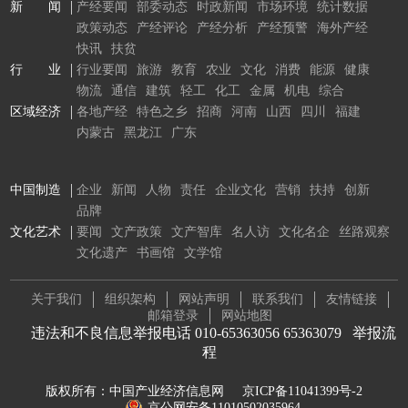
新 闻
产经要闻
部委动态
时政新闻
市场环境
统计数据
政策动态
产经评论
产经分析
产经预警
海外产经
快讯
扶贫
行 业
行业要闻
旅游
教育
农业
文化
消费
能源
健康
物流
通信
建筑
轻工
化工
金属
机电
综合
区域经济
各地产经
特色之乡
招商
河南
山西
四川
福建
内蒙古
黑龙江
广东
中国制造
企业
新闻
人物
责任
企业文化
营销
扶持
创新
品牌
文化艺术
要闻
文产政策
文产智库
名人访
文化名企
丝路观察
文化遗产
书画馆
文学馆
关于我们
组织架构
网站声明
联系我们
友情链接
邮箱登录
网站地图
违法和不良信息举报电话 010-65363056 65363079
举报流
程
版权所有：中国产业经济信息网
京ICP备11041399号-2
京公网安备11010502035964