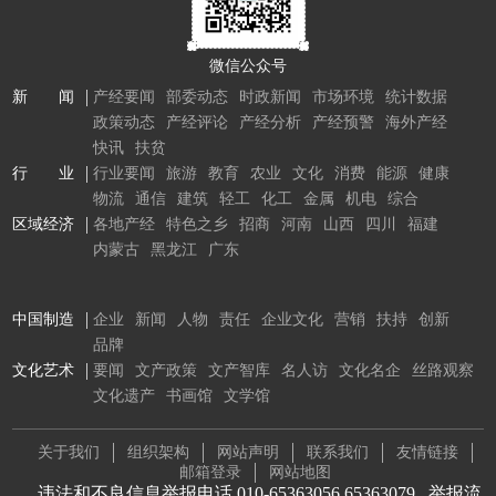
微信公众号
新 闻
产经要闻
部委动态
时政新闻
市场环境
统计数据
政策动态
产经评论
产经分析
产经预警
海外产经
快讯
扶贫
行 业
行业要闻
旅游
教育
农业
文化
消费
能源
健康
物流
通信
建筑
轻工
化工
金属
机电
综合
区域经济
各地产经
特色之乡
招商
河南
山西
四川
福建
内蒙古
黑龙江
广东
中国制造
企业
新闻
人物
责任
企业文化
营销
扶持
创新
品牌
文化艺术
要闻
文产政策
文产智库
名人访
文化名企
丝路观察
文化遗产
书画馆
文学馆
关于我们
组织架构
网站声明
联系我们
友情链接
邮箱登录
网站地图
违法和不良信息举报电话 010-65363056 65363079
举报流