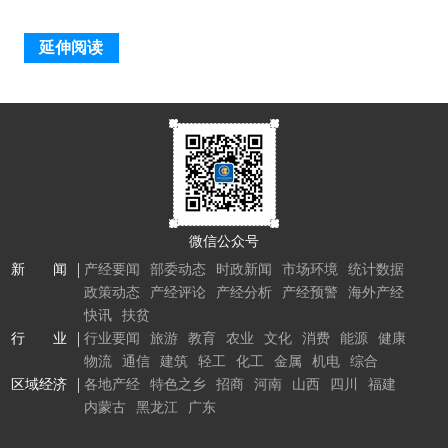
延伸阅读
微信公众号
新 闻
产经要闻
部委动态
时政新闻
市场环境
统计数据
政策动态
产经评论
产经分析
产经预警
海外产经
快讯
扶贫
行 业
行业要闻
旅游
教育
农业
文化
消费
能源
健康
物流
通信
建筑
轻工
化工
金属
机电
综合
区域经济
各地产经
特色之乡
招商
河南
山西
四川
福建
内蒙古
黑龙江
广东