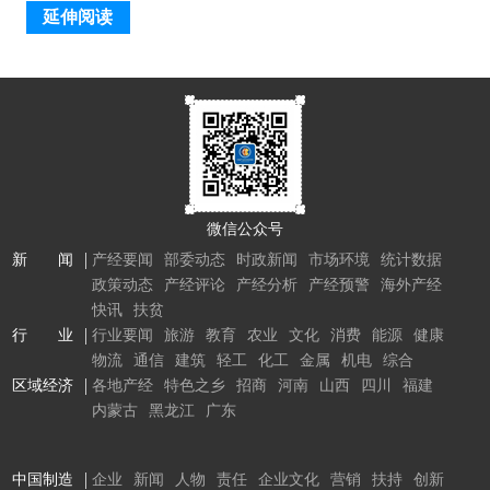
延伸阅读
微信公众号
新 闻
产经要闻
部委动态
时政新闻
市场环境
统计数据
政策动态
产经评论
产经分析
产经预警
海外产经
快讯
扶贫
行 业
行业要闻
旅游
教育
农业
文化
消费
能源
健康
物流
通信
建筑
轻工
化工
金属
机电
综合
区域经济
各地产经
特色之乡
招商
河南
山西
四川
福建
内蒙古
黑龙江
广东
中国制造
企业
新闻
人物
责任
企业文化
营销
扶持
创新