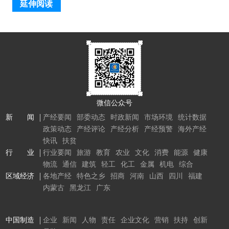
延伸阅读
微信公众号
新 闻
产经要闻
部委动态
时政新闻
市场环境
统计数据
政策动态
产经评论
产经分析
产经预警
海外产经
快讯
扶贫
行 业
行业要闻
旅游
教育
农业
文化
消费
能源
健康
物流
通信
建筑
轻工
化工
金属
机电
综合
区域经济
各地产经
特色之乡
招商
河南
山西
四川
福建
内蒙古
黑龙江
广东
中国制造
企业
新闻
人物
责任
企业文化
营销
扶持
创新