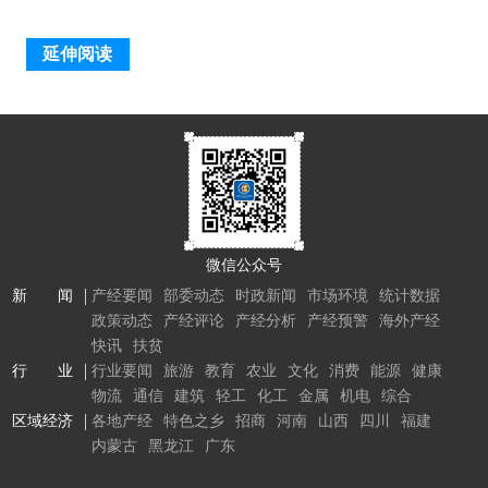
延伸阅读
微信公众号
新 闻
产经要闻
部委动态
时政新闻
市场环境
统计数据
政策动态
产经评论
产经分析
产经预警
海外产经
快讯
扶贫
行 业
行业要闻
旅游
教育
农业
文化
消费
能源
健康
物流
通信
建筑
轻工
化工
金属
机电
综合
区域经济
各地产经
特色之乡
招商
河南
山西
四川
福建
内蒙古
黑龙江
广东