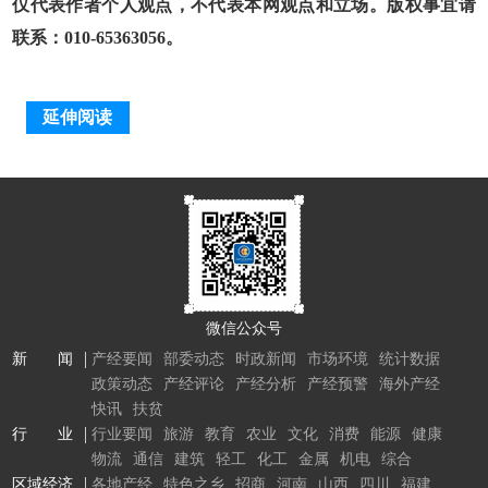
仅代表作者个人观点，不代表本网观点和立场。版权事宜请
联系：010-65363056。
延伸阅读
微信公众号
新 闻
产经要闻
部委动态
时政新闻
市场环境
统计数据
政策动态
产经评论
产经分析
产经预警
海外产经
快讯
扶贫
行 业
行业要闻
旅游
教育
农业
文化
消费
能源
健康
物流
通信
建筑
轻工
化工
金属
机电
综合
区域经济
各地产经
特色之乡
招商
河南
山西
四川
福建