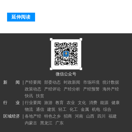
延伸阅读
微信公众号
新 闻
产经要闻
部委动态
时政新闻
市场环境
统计数据
政策动态
产经评论
产经分析
产经预警
海外产经
快讯
扶贫
行 业
行业要闻
旅游
教育
农业
文化
消费
能源
健康
物流
通信
建筑
轻工
化工
金属
机电
综合
区域经济
各地产经
特色之乡
招商
河南
山西
四川
福建
内蒙古
黑龙江
广东