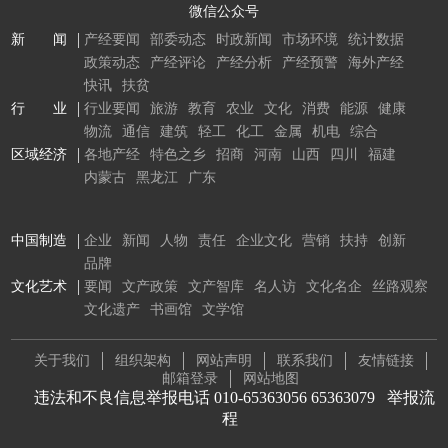
微信公众号
新 闻
产经要闻
部委动态
时政新闻
市场环境
统计数据
政策动态
产经评论
产经分析
产经预警
海外产经
快讯
扶贫
行 业
行业要闻
旅游
教育
农业
文化
消费
能源
健康
物流
通信
建筑
轻工
化工
金属
机电
综合
区域经济
各地产经
特色之乡
招商
河南
山西
四川
福建
内蒙古
黑龙江
广东
中国制造
企业
新闻
人物
责任
企业文化
营销
扶持
创新
品牌
文化艺术
要闻
文产政策
文产智库
名人访
文化名企
丝路观察
文化遗产
书画馆
文学馆
关于我们
组织架构
网站声明
联系我们
友情链接
邮箱登录
网站地图
违法和不良信息举报电话 010-65363056 65363079
举报流
程