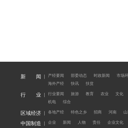
产经要闻
部委动态
时政新闻
市场
新 闻
海外产经
快讯
扶贫
行业要闻
旅游
教育
农业
文化
行 业
机电
综合
各地产经
特色之乡
招商
河南
山
区域经济
企业
新闻
人物
责任
企业文化
中国制造