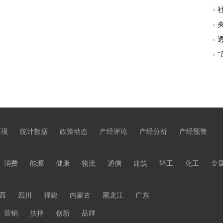
环境
统计数据
政策动态
产经评论
产经分析
产经预警
消费
能源
健康
物流
通信
建筑
轻工
化工
金
西
四川
福建
内蒙古
黑龙江
广东
营销
扶持
创新
品牌