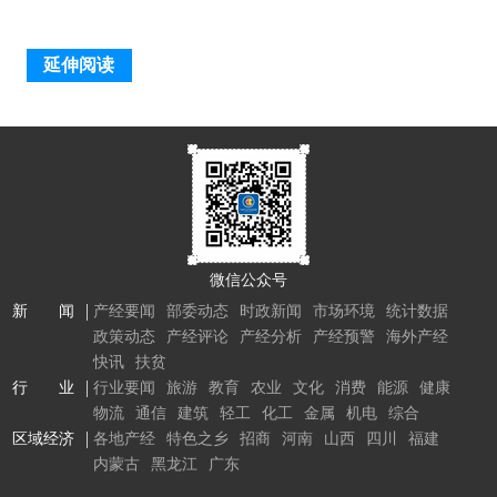
延伸阅读
微信公众号
新 闻
产经要闻
部委动态
时政新闻
市场环境
统计数据
政策动态
产经评论
产经分析
产经预警
海外产经
快讯
扶贫
行 业
行业要闻
旅游
教育
农业
文化
消费
能源
健康
物流
通信
建筑
轻工
化工
金属
机电
综合
区域经济
各地产经
特色之乡
招商
河南
山西
四川
福建
内蒙古
黑龙江
广东