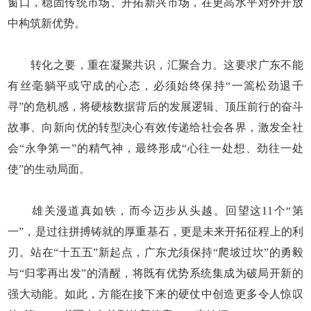
窗口，稳固传统市场、开拓新兴市场，在更高水平对外开放
中构筑新优势。
转化之要，重在凝聚共识，汇聚合力。这要求广东不能
有丝毫躺平或守成的心态，必须始终保持“一篙松劲退千
寻”的危机感，将硬核数据背后的发展逻辑、顶压前行的奋斗
故事、向新向优的转型决心有效传递给社会各界，激发全社
会“永争第一”的精气神，最终形成“心往一处想、劲往一处
使”的生动局面。
雄关漫道真如铁，而今迈步从头越。回望这11个“第
一”，是过往拼搏铸就的厚重基石，更是未来开拓征程上的利
刃。站在“十五五”新起点，广东尤须保持“爬坡过坎”的勇毅
与“归零再出发”的清醒，将既有优势系统集成为破局开新的
强大动能。如此，方能在接下来的硬仗中创造更多令人惊叹