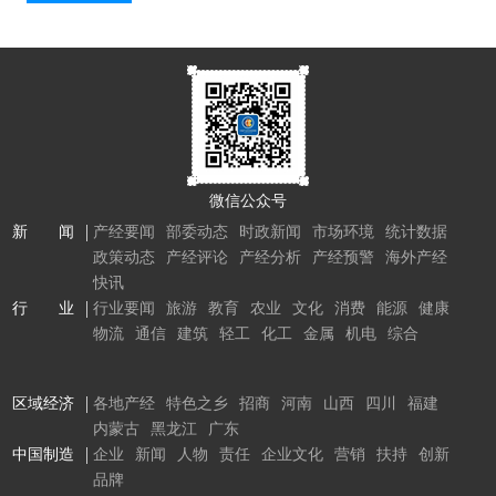
微信公众号
新 闻
产经要闻
部委动态
时政新闻
市场环境
统计数据
政策动态
产经评论
产经分析
产经预警
海外产经
快讯
行 业
行业要闻
旅游
教育
农业
文化
消费
能源
健康
物流
通信
建筑
轻工
化工
金属
机电
综合
区域经济
各地产经
特色之乡
招商
河南
山西
四川
福建
内蒙古
黑龙江
广东
中国制造
企业
新闻
人物
责任
企业文化
营销
扶持
创新
品牌