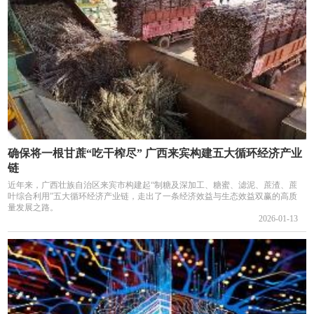
确保将一根甘蔗“吃干榨尽” 广西来宾构建五大循环经济产业
链
近年来，广西壮族自治区来宾市构建起“制糖及深加工、糖蜜、滤泥、蔗渣、蔗
叶综合利用”五大循环经济产业链，走出了一条经济效益与生态效益双赢的高质
量发展之路。
2026-01-13