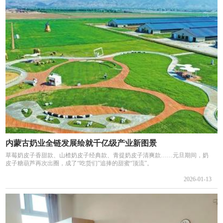
内蒙古奶业全链发展绘就千亿级产业新图景
草莓奶皮子香甜款、山楂奶皮子经典款、青提奶皮子清爽款……元旦期间，奶
皮子糖葫芦再次出圈，成了“吃货们”追捧的甜蜜“顶流”。
2026-01-13