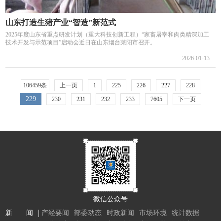
山东打造生猪产业“智造”新范式
2025年度山东省重点研发计划（重大科技创新工程）“家畜屠宰和肉类精深加工
技术开发与示范项目”启动会近日在山东烟台莱阳市召开。
2026-01-13
106459条
上一页
1
225
226
227
228
229
230
231
232
233
7605
下一页
微信公众号
新 闻
产经要闻
部委动态
时政新闻
市场环境
统计数据