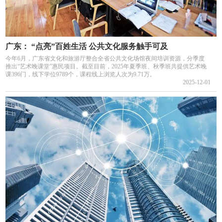
广东： “点亮”百姓生活 公共文化服务触手可及
今年6月，广东省文化和旅游厅整合全省公共文化场馆夜间培训资源，分季度
推出“艺术晚课堂”惠民项目。截至目前，2025年夏季班、秋季班共提供艺术晚
课396门，线下学位9789个，课程线上浏览人次为9.71万。
2025-12-01