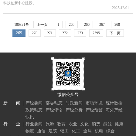
科技创新中心建设。
2025-12-01
106321条
上一页
1
265
266
267
268
269
270
271
272
273
7595
下一页
微信公众号
新 闻
产经要闻
部委动态
时政新闻
市场环境
统计数据
政策动态
产经评论
产经分析
产经预警
海外产经
快讯
行 业
行业要闻
旅游
教育
农业
文化
消费
能源
健康
物流
通信
建筑
轻工
化工
金属
机电
综合