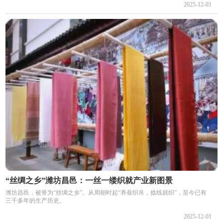
2025-12-01
“丝绸之乡”潍坊昌邑：一丝一缕织就产业新图景
潍坊昌邑，被誉为“丝绸之乡”。从周朝时起“养蚕织帛，捻线就织”，至今已有
三千多年的生产历史。
2025-12-01