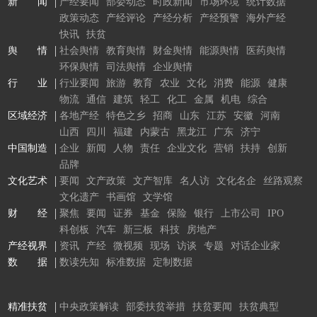
新 闻
产经要闻
部委动态
时政新闻
市场环境
统计数据
政策动态
产经评论
产经分析
产经预警
海外产经
快讯
扶贫
舆 情
社会舆情
教育舆情
财金舆情
能源舆情
医药舆情
环保舆情
司法舆情
企业舆情
行 业
行业要闻
旅游
教育
农业
文化
消费
能源
健康
物流
通信
建筑
轻工
化工
金属
机电
综合
区域经济
各地产经
特色之乡
招商
山东
江苏
安徽
河南
山西
四川
福建
内蒙古
黑龙江
广东
济宁
中国制造
企业
新闻
人物
责任
企业文化
营销
扶持
创新
品牌
文化艺术
要闻
文产政策
文产智库
名人访
文化名企
丝路观察
文化遗产
书画馆
文学馆
财 经
聚焦
要闻
证券
基金
保险
银行
上市公司
IPO
科创板
汽车
新三板
科技
房地产
产经视界
资讯
产经
微视频
现场
访谈
专题
对话企业家
数 据
数读先知
标准数据
定制数据
精准扶贫
中央政策解读
部委扶贫举措
扶贫要闻
扶贫典型