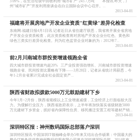
3.09%，在生活垃圾中回收利用“城市矿产”245.7万吨 本报讯 昨天，广
州“城市矿产”开发利用座谈会在白云国际会议中心召开。...
2013-04-01
福建将开展房地产开发企业资质"红黄绿"差异化检查
东南网-福建日报4月1日讯 记者近日从省住建厅获悉，我省将开展全省房地
产开发企业资质检查，此次资质检查将对房地产开发企业分红色、黄色和
绿色三类实行差异化检查。列为红色监管企业对象的为：2012年7...
2013-04-01
前2月川南城市群投资增速领跑全省
四大城市群投资增速均超20% 三产业投资强劲增长、川南城市群投资增速
领跑全省、民间投资比重略有下降——3月28日，记者从省统计局获悉，今
年1-2月全省累计完成全社会固定资产...
2013-04-01
陕西省财政拟拨款5000万元鼓励建材下乡
今年1月~2月份，陕西省规模以上工业增速减缓，工业经济上行面临较大压
力。为缓解行业压力，陕西省政府表示，上半年将加快落实省级财政5000
万元建材下乡资金，抓好省内保障性住房、移民搬迁安置工程等建材产销...
2013-04-01
深圳特区报：神州数码国际总部落户深圳
深圳特区报讯 中国深圳IT领袖峰会举办5年来又结出合作硕果：中国最大的
整合IT服务提供商神州数码控股有限公司将在深组建国际总部，2014年有