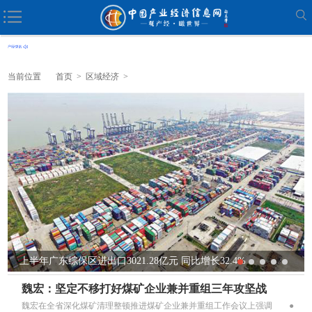
当前位置
首页
>
区域经济
>
上半年广东综保区进出口3021.28亿元 同比增长32.4%
魏宏：坚定不移打好煤矿企业兼并重组三年攻坚战
魏宏在全省深化煤矿清理整顿推进煤矿企业兼并重组工作会议上强调 ●