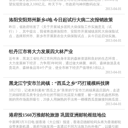
望实现营业收入100亿元。昨天下午，市政府与神州数码在深...
2013-04-01
洛阳安阳郑州新乡4地 今日起试行大病二次报销政策
昨日，省政府转发了《关于开展城乡居民大病保险工作实施意见（试
行）》。其中提出，我省将选择洛阳市、安阳市开展城镇居民大病保险试
点，选择郑州市、新乡市开展新农合大病保险试点，从今日起启动实施。
2013-04-01
牡丹江市将大力发展四大林产业
近年来，黑龙江省牡丹江市利用自身丰富的森林资源和良好的生态环境，
大力发展林下经济，力争用3年时间，通过做大林菌、林药、森林旅游及名
贵花卉、森林食品等4个产业，使全市林下经济产值增长1倍以上
2013-04-01
黑龙江宁安市兰岗镇：“西瓜之乡”巧打规模科技牌
3月27日，记者来到素有“西瓜之乡”美誉的宁安市兰岗镇果蔬庄园内，走进
兰岗镇明君瓜类专业合作社的节能日光温室大棚里，被一派生机盎然和热
闹的劳作场面所吸引，20多人用娴熟的手法将一棵棵西瓜苗嫁接到南瓜苗...
2013-04-01
港府投1560万推邮轮旅游 巩固亚洲邮轮枢纽地位
中新网3月31日电 据香港《大公报》报道，香港启德邮轮码头将为香港邮轮
业带来新机遇，港府与旅发局一直透过不同方法致力向外推广，以吸引邮