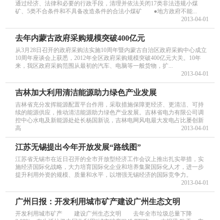
通过经济、法律和必要的行政手段，清理并依法关闭17类非法违规小煤
矿、5类不合条件和不具备改造条件的合法小煤矿 ●地方政府不能...
2013-04-01
去年内蒙古政府采购规模突破400亿元
从3月28日召开的政府采购法实施10周年暨内蒙古自治区政府采购中心成立
10周年座谈会上获悉，2012年全区政府采购规模突破400亿元大关。10年
来，我区政府采购范围从最初的汽车、电脑等一般货物，扩...
2013-04-01
吉林加大利用清洁能源助力绿色产业发展
吉林省充分发挥能源配置平台作用，采取措施保障更经济、更清洁、可持
续的能源供应，推动清洁能源助力绿色产业发展。吉林省电力有限公司调
控中心水电及新能源处处长杨国新说，吉林电网风电最大发电占比屡创新
高
2013-04-01
江苏无锡提出今年开放发展“路线图”
江苏省无锡市在近日召开的全市开放型经济工作会议上推出扎实举措，实
施经济国际化战略，大力培育国际化企业和培养集聚国际化人才，进一步
提升利用外资的规模、质量和水平，以增强无锡经济的国际竞争力。
2013-04-01
广州日报：开发利用城市矿产建设广州生态文明
开发利用城市矿产 建设广州生态文明 去年全市垃圾总量下降