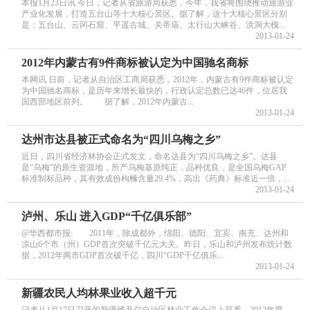
本报1月23日讯 今日，记者从省旅游局获悉，今年，我省将围绕推动旅游业
产业化发展，打造五台山等十大核心景区。据了解，这十大核心景区分别
是：五台山、云冈石窟、平遥古城、关帝庙、太行山大峡谷、洪洞大槐...
2013-01-24
2012年内蒙古有9件商标被认定为中国驰名商标
本网讯 日前，记者从自治区工商局获悉，2012年，内蒙古有9件商标被认定
为中国驰名商标，是历年来增长最快的，行政认定总数已达46件，位居我
国西部地区前列。 据了解，2012年内蒙古...
2013-01-24
达州市达县被正式命名为“四川乌梅之乡”
近日，四川省经济林协会正式发文，命名达县为“四川乌梅之乡”。达县
是“乌梅”的原生资源地，所产乌梅基原纯正，品种优良，是全国乌梅GAP
标准制标品种，其有效成份枸橼含量29.4%，高出《药典》标准近一倍，...
2013-01-24
泸州、乐山 进入GDP“千亿俱乐部”
@华西都市报: 2011年，除成都外，绵阳、德阳、宜宾、南充、达州和
凉山6个市（州）GDP首次突破千亿元大关。昨日，乐山和泸州发布统计数
据，2012年两市GDP首次破千亿，四川“GDP千亿俱乐...
2013-01-24
新疆农民人均林果业收入超千元