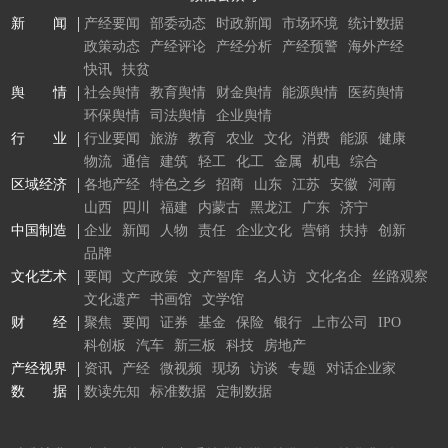
新 闻
产经要闻
部委动态
时政新闻
市场环境
统计数据
政策动态
产经评论
产经分析
产经预警
海外产经
快讯
扶贫
舆 情
社会舆情
教育舆情
财金舆情
能源舆情
医药舆情
环保舆情
司法舆情
企业舆情
行 业
行业要闻
旅游
教育
农业
文化
消费
能源
健康
物流
通信
建筑
轻工
化工
金属
机电
综合
区域经济
各地产经
特色之乡
招商
山东
江苏
安徽
河南
山西
四川
福建
内蒙古
黑龙江
广东
济宁
中国制造
企业
新闻
人物
责任
企业文化
营销
扶持
创新
品牌
文化艺术
要闻
文产政策
文产智库
名人访
文化名企
丝路观察
文化遗产
书画馆
文学馆
财 经
聚焦
要闻
证券
基金
保险
银行
上市公司
IPO
科创板
汽车
新三板
科技
房地产
产经视界
资讯
产经
微视频
现场
访谈
专题
对话企业家
数 据
数读先知
标准数据
定制数据