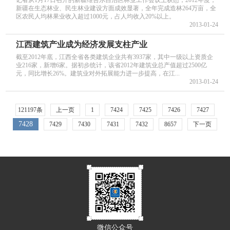
记者从1月17日召开的新疆维吾尔自治区林业工作会议上获悉，2012年度，
新疆在生态林业、民生林业建设方面成效显著，全年完成造林264万亩，全
区农民人均林果业收入超过1000元，占人均收入20%以上。
2013-01-24
江西建筑产业成为经济发展支柱产业
截至2012年底，江西全省各类建筑企业共有3937家，其中一级以上资质企
业216家，新增6家。据初步统计，该省2012年建筑业总产值超过2500亿
元，同比增长26%。建筑业对外拓展能力进一步提高，在江...
2013-01-24
121197条
上一页
1
7424
7425
7426
7427
7428
7429
7430
7431
7432
8657
下一页
微信公众号