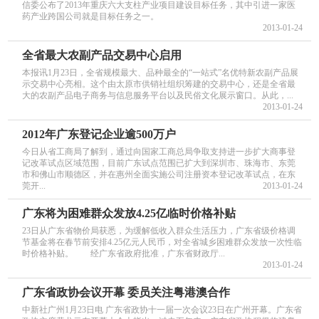
信委公布了2013年重庆六大支柱产业项目建设目标任务，其中引进一家医
药产业跨国公司就是目标任务之一。
2013-01-24
全省最大农副产品交易中心启用
本报讯1月23日，全省规模最大、品种最全的“一站式”名优特新农副产品展
示交易中心亮相。这个由太原市供销社组织筹建的交易中心，还是全省最
大的农副产品电子商务与信息服务平台以及民俗文化展示窗口。从此，...
2013-01-24
2012年广东登记企业逾500万户
今日从省工商局了解到，通过向国家工商总局争取支持进一步扩大商事登
记改革试点区域范围，目前广东试点范围已扩大到深圳市、珠海市、东莞
市和佛山市顺德区，并在惠州全面实施公司注册资本登记改革试点，在东
莞开...
2013-01-24
广东将为困难群众发放4.25亿临时价格补贴
23日从广东省物价局获悉，为缓解低收入群众生活压力，广东省级价格调
节基金将在春节前安排4.25亿元人民币，对全省城乡困难群众发放一次性临
时价格补贴。 经广东省政府批准，广东省财政厅...
2013-01-24
广东省政协会议开幕 委员关注粤港澳合作
中新社广州1月23日电 广东省政协十一届一次会议23日在广州开幕。广东省