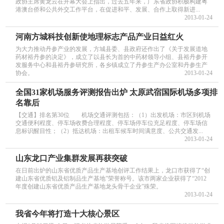
政协主席黄龙云在开幕大会上指出，过去五年来，广东省政协积极构建粤
港澳台侨和公共外交工作平台，在促进和平、发展、合作上取得新进...
2013-01-24
河南方城科技创新使地理标志产品产业日益红火
为大力推动丹参产业的发展，方城县委、县政府还作出了《关于发展道地
药材裕丹参的决定》，成立了以县长为首的中药材领导小组、县裕丹参开
发服务中心和县裕丹参研究所，各乡镇成立了丹参生产办公室和丹参生产
协会。
2013-01-24
全国31家机场服务评测报告出炉 太原武宿国际机场多项排
名靠后
【交通】排名第30位 机场交通评测包括：（1）出发机场：市区到机场
交通便利程度、停车场收费合理程度、停车场停车位充足程度、停车场信
息标识醒目性；（2）抵达机场：出租车候车时间满意度、公共交通发...
2013-01-24
山东龙口产业集群发展再获突破
在日前出炉的山东省优质产品生产基地创评工作结果上，龙口市获得了“创
建山东省优质铝及铝制品生产基地”荣誉称号。该市两家企业获得了“2012
年度创建山东省优质产品生产基地龙头骨干企业”殊荣。
2013-01-24
我省今年将打造十大核心景区