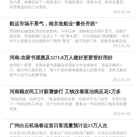
资力度，相继启动了一批投资大、市场前景好、竞争力强、科技含量高、
经济效益好的工业项目。
2012-01-10
航运市场不景气，南京造船业“量价齐跌”
受国际金融危机滞后性的影响，今年以来，国际航运市场不景气，造船产
能过剩，导致船舶行业进入了一轮“寒冬期”。大环境如此“风雨飘摇”，南京
市不少造船企业也感受到了阵阵“寒意”，接不到新订单，新船价格被压低...
2012-01-10
河南:农家书屋惠及3271.8万人建好更要管好用好
按照统一部署，全国农家书屋建设有望在今年全面收官。连续不断的人
力、物力和心血的投入，每个行政村都将拥有自己的图书室，农村无数的
爱书人也可以坐拥书城。
2012-01-10
河南籍农民工讨薪遭惨打 工钱没着落治病反花1万多
“有钱没钱，回家过年。”歌虽然唱得容易，但是对于出门在外、辛苦忙碌
了一年的农民工来说，过个好年的关键，要看这一年应得的工钱有没有要
回来。
2012-01-10
广州白云机场春运首日客流量预计达13万人次
今天是2012年春运首日。笔者从广州白云机场了解到，今天白云机场进出