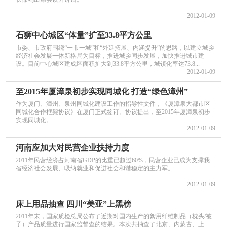
2012-01-09
石狮中心城区“体量”扩至33.8平方公里
市委、市政府围绕“一市一城”和“外延拓展、内涵提升”的思路，以建立城乡
经济社会发展一体新格局为目标，推进城乡同步发展，加快推进城市建
设。目前中心城区建成区面积扩大到33.8平方公里，城镇化率达73.8...
2012-01-09
至2015年厦漳泉初步实现同城化 打造“绿色漳州”
作为厦门、漳州、泉州同城化建设工作的指导性文件，《厦漳泉大都市区
同城化合作框架协议》在厦门正式签订。协议提出，至2015年厦漳泉初步
实现同城化。
2012-01-09
河南应加大对民营企业扶持力度
2011年民营经济占河南省GDP的比重已超过60%，民营企业已成为支撑我
省经济社会发展、吸纳就业和促进社会和谐稳定的主力军。
2012-01-09
床上用品抽查 四川“美亚”上黑榜
2011年末，国家质检总局公布了近期对国内生产的絮用纤维制品（枕头/被
子）产品质量进行国家监督查的结果。本次共抽查了北京、内蒙古、上