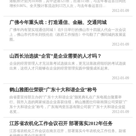
港航班计划为1036班，其中进港521班，出港515班，与去年春运首日同比
增长9.86%。全天预计客流达到13万人次，与去年春运首日...
2012-01-09
广佛今年重头戏：打造通信、金融、交通同城
广佛年内有望实现通信同城！ 在9 日举行的佛山市十四届人代会一次会议
上，佛山市代市长刘悦伦在《政府工作报告》中勾勒了广佛同城的发展蓝
图。
2012-01-09
山西长治选拔“企官”是企业需要的人才吗？
企业的经营管理人才无法靠考试选拔出来，更无法靠政府组织的考试选拔
出来，这些人才只能够在企业的经营管理实践中慢慢成长起来。
2012-01-09
鹤山雅图仕荣获“广东十大和谐企业”称号
由省委宣传部主办的“广东十大和谐企业”颁奖典礼在广东电视台隆重举
行。我市入选的两家候选企业喜获佳绩，鹤山雅图仕印刷有限公司荣获“广
东十大和谐企业”称号，广东海鸿变压器有限公司获“广东十大和谐企业提
名奖...
2012-01-09
江苏省农机化工作会议召开 部署落实2012年任务
江苏省农机化工作会议在南京召开，部署落实今年农机化工作任务。副省
长徐鸣出席会议并讲话。