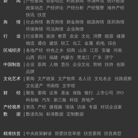
新 闻
产经要闻
部委动态
时政新闻
市场环境
统计数据
政策动态
产经评论
产经分析
产经预警
海外产经
快讯
扶贫
舆 情
社会舆情
教育舆情
财金舆情
能源舆情
医药舆情
环保舆情
司法舆情
企业舆情
行 业
行业要闻
旅游
教育
农业
文化
消费
能源
健康
物流
通信
建筑
轻工
化工
金属
机电
综合
区域经济
各地产经
特色之乡
招商
山东
江苏
安徽
河南
山西
四川
福建
内蒙古
黑龙江
广东
济宁
中国制造
企业
新闻
人物
责任
企业文化
营销
扶持
创新
品牌
文化艺术
要闻
文产政策
文产智库
名人访
文化名企
丝路观察
文化遗产
书画馆
文学馆
财 经
聚焦
要闻
证券
基金
保险
银行
上市公司
IPO
科创板
汽车
新三板
科技
房地产
产经视界
资讯
产经
微视频
现场
访谈
专题
对话企业家
数 据
数读先知
标准数据
定制数据
精准扶贫
中央政策解读
部委扶贫举措
扶贫要闻
扶贫典型