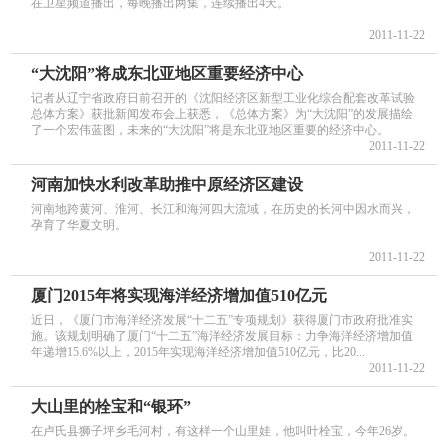
在卫星频道播出，每晚播出两集，连续播出4天。
2011-11-22
“大沈阳”将成东北亚地区重要经济中心
记者从辽宁省政府日前召开的《沈阳经济区新型工业化综合配套改革试验
总体方案》获批新闻发布会上获悉，《总体方案》为“大沈阳”的发展描绘
了一个宏伟蓝图，未来的“大沈阳”将是东北亚地区重要的经济中心。
2011-11-22
河南加快水利改革助推中原经济区建设
河南地跨黄河、淮河、长江和海河四大流域，在历史的长河中因水而兴，
孕育了华夏文明。
2011-11-22
厦门2015年将实现海洋经济增加值510亿元
近日，《厦门市海洋经济发展“十二五”专项规划》获得厦门市政府批准实
施。该规划明确了厦门“十二五”海洋经济发展目标：力争海洋经济增加值
年递增15.6%以上，2015年实现海洋经济增加值510亿元，比20...
2011-11-22
大山里的栓宝和“银环”
在卢氏县狮子坪乡毛河村，有这样一个山里娃，他叫叶栓宝，今年26岁。