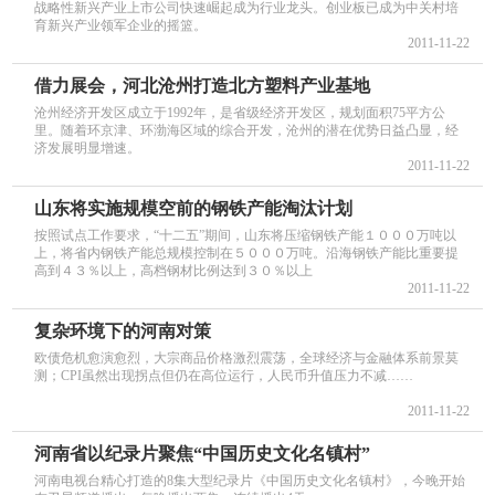
战略性新兴产业上市公司快速崛起成为行业龙头。创业板已成为中关村培
育新兴产业领军企业的摇篮。
2011-11-22
借力展会，河北沧州打造北方塑料产业基地
沧州经济开发区成立于1992年，是省级经济开发区，规划面积75平方公
里。随着环京津、环渤海区域的综合开发，沧州的潜在优势日益凸显，经
济发展明显增速。
2011-11-22
山东将实施规模空前的钢铁产能淘汰计划
按照试点工作要求，“十二五”期间，山东将压缩钢铁产能１０００万吨以
上，将省内钢铁产能总规模控制在５０００万吨。沿海钢铁产能比重要提
高到４３％以上，高档钢材比例达到３０％以上
2011-11-22
复杂环境下的河南对策
欧债危机愈演愈烈，大宗商品价格激烈震荡，全球经济与金融体系前景莫
测；CPI虽然出现拐点但仍在高位运行，人民币升值压力不减……
2011-11-22
河南省以纪录片聚焦“中国历史文化名镇村”
河南电视台精心打造的8集大型纪录片《中国历史文化名镇村》，今晚开始