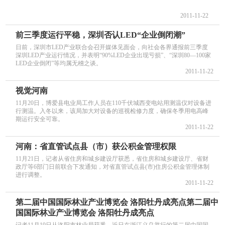
2011-11-22
前三季度运行平稳，深圳否认LED“企业倒闭潮”
日前，深圳市LED产业联合会召开媒体见面会，向社会各界通报前三季度
深圳LED产业运行情况，并表明“90%LED企业出现亏损”、“深圳80—100家
LED企业倒闭”等均属无稽之谈。
2011-11-22
视觉河南
11月20日，博爱县电业局工作人员在110千伏城西变电站用测温仪对设备进
行测温。入冬以来，该局加大对设备的巡视检修力度，确保冬季用电高峰
期运行安全可靠。
2011-11-22
河南：省直管试点县（市）获公积金管理权限
11月21日，记者从省住房和城乡建设厅获悉，省住房和城乡建设厅、省财
政厅等6部门日前联合下发通知，对省直管试点县(市)住房公积金管理体制
进行调整。
2011-11-22
第二届中国国际林业产业博览会 洛阳牡丹成亮点第二届中
国国际林业产业博览会 洛阳牡丹成亮点