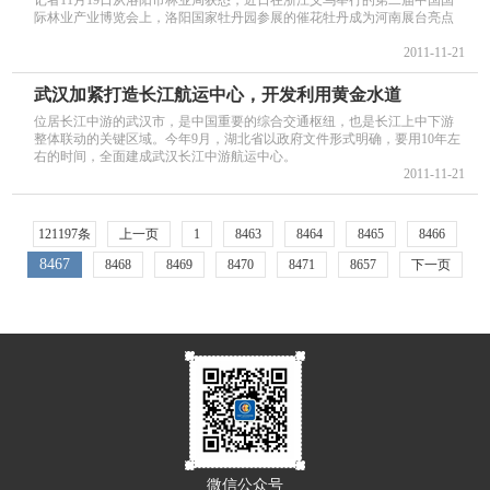
记者11月19日从洛阳市林业局获悉，近日在浙江义乌举行的第二届中国国
际林业产业博览会上，洛阳国家牡丹园参展的催花牡丹成为河南展台亮点
2011-11-21
武汉加紧打造长江航运中心，开发利用黄金水道
位居长江中游的武汉市，是中国重要的综合交通枢纽，也是长江上中下游
整体联动的关键区域。今年9月，湖北省以政府文件形式明确，要用10年左
右的时间，全面建成武汉长江中游航运中心。
2011-11-21
121197条
上一页
1
8463
8464
8465
8466
8467
8468
8469
8470
8471
8657
下一页
微信公众号