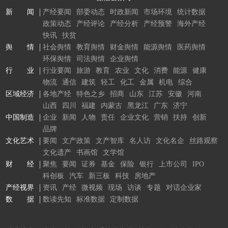
新 闻
产经要闻
部委动态
时政新闻
市场环境
统计数据
政策动态
产经评论
产经分析
产经预警
海外产经
快讯
扶贫
舆 情
社会舆情
教育舆情
财金舆情
能源舆情
医药舆情
环保舆情
司法舆情
企业舆情
行 业
行业要闻
旅游
教育
农业
文化
消费
能源
健康
物流
通信
建筑
轻工
化工
金属
机电
综合
区域经济
各地产经
特色之乡
招商
山东
江苏
安徽
河南
山西
四川
福建
内蒙古
黑龙江
广东
济宁
中国制造
企业
新闻
人物
责任
企业文化
营销
扶持
创新
品牌
文化艺术
要闻
文产政策
文产智库
名人访
文化名企
丝路观察
文化遗产
书画馆
文学馆
财 经
聚焦
要闻
证券
基金
保险
银行
上市公司
IPO
科创板
汽车
新三板
科技
房地产
产经视界
资讯
产经
微视频
现场
访谈
专题
对话企业家
数 据
数读先知
标准数据
定制数据