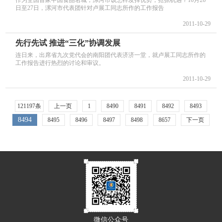
作为全国首家中国食品名城，漯河市该怎样发挥优势，抢抓机遇？10月26
日至27日，漯河市代表团针对卢展工同志所作的工作报告
2011-10-29
先行先试 推进“三化”协调发展
连日来，出席省九次党代会的南阳团代表济济一堂，就卢展工同志所作的
工作报告进行热烈的讨论和审议。
2011-10-29
121197条
上一页
1
8490
8491
8492
8493
8494
8495
8496
8497
8498
8657
下一页
微信公众号