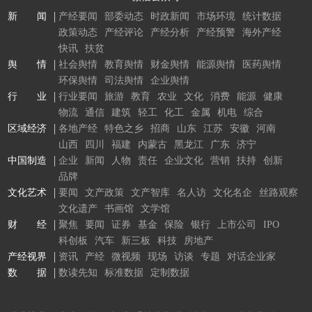
新 闻
产经要闻
部委动态
时政新闻
市场环境
统计数据
政策动态
产经评论
产经分析
产经预警
海外产经
快讯
扶贫
舆 情
社会舆情
教育舆情
财金舆情
能源舆情
医药舆情
环保舆情
司法舆情
企业舆情
行 业
行业要闻
旅游
教育
农业
文化
消费
能源
健康
物流
通信
建筑
轻工
化工
金属
机电
综合
区域经济
各地产经
特色之乡
招商
山东
江苏
安徽
河南
山西
四川
福建
内蒙古
黑龙江
广东
济宁
中国制造
企业
新闻
人物
责任
企业文化
营销
扶持
创新
品牌
文化艺术
要闻
文产政策
文产智库
名人访
文化名企
丝路观察
文化遗产
书画馆
文学馆
财 经
聚焦
要闻
证券
基金
保险
银行
上市公司
IPO
科创板
汽车
新三板
科技
房地产
产经视界
资讯
产经
微视频
现场
访谈
专题
对话企业家
数 据
数读先知
标准数据
定制数据