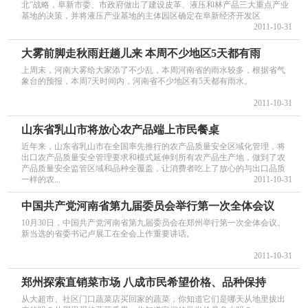
北”战略，阜新市委、市政府做出了建设皮革、液压和林产品三大重点产业
基地的决策，并将液压产业基地的主体园区确定在阜新经济开发区
2011-10-31
大雾前脚走秋雨赶趟儿来 本周不少地区5天都有雨
上周末，河南大雾给大家添了不少乱，本周河南省的雨水较多，根据省气
象台的预报，本周7天时间内，河南省不少地区有5天都有雨水。
2011-10-31
山东省乳山市将放心农产品端上市民餐桌
近年来，山东省乳山市在全国率先推行的农产品质量安全区域化管理，将
出口农产品质量安全管理要求和模式延伸到所有农产品生产地，做到了农
产品质量安全监管区域和品种全覆盖，让消费者吃上了放心的与出口品质
一样的农...
2011-10-31
中国共产党河南省第九届委员会举行第一次全体会议
10月30日，中国共产党河南省第九届委员会在郑州举行第一次全体会议。
新当选的省委书记卢展工在全会上作重要讲话。
2011-10-31
郑州探索直销菜市场 八成市民希望价格、品种保持
从大超市、社区门口蔬菜店买回家的蔬菜，你知道它们是哪天从地里拔出