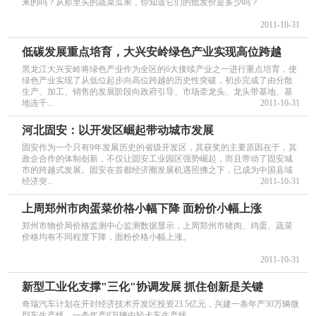
来的吗？从那里买的蔬菜瓜果，你知道它们的批发价是多少吗？
2011-10-31
低碳发展重点培育，大兴安岭绿色产业实现高位跨越
黑龙江大兴安岭将绿色产业作为全区的6大接续产业之一进行重点培育，使
绿色产业实现了从低位起步向高位跨越的历史性突破，初步完成了由分散
生产、加工、销售的发展阶段向政府引导、市场牵龙头、龙头带基地、基
地连千...
2011-10-31
河北固安：以开发区崛起带动城市发展
固安作为一个只有9年发展历史的省级开发区，其获奖的主要原因在于，其
政企合作的体制创新，不仅让固安工业园区强势崛起，而且带动了固安城
市的跨越式发展。固安在首都经济圈发展机遇照拂之下，已成为中国县域
经济突...
2011-10-31
上周郑州市肉蛋菜价格小幅下降 面粉价小幅上涨
郑州市物价局价格监测中心监测数据显示，上周郑州市猪肉、鸡蛋、蔬菜
价格均有不同程度下降，面粉价格小幅上涨。
2011-10-31
新型工业化支撑"三化"协调发展 抓住创新是关键
奇瑞汽车计划在开封经济技术开发区投资23.5亿元，兴建一条年产30万辆微
型车生产线、一条年产8万辆中轻卡车生产线。