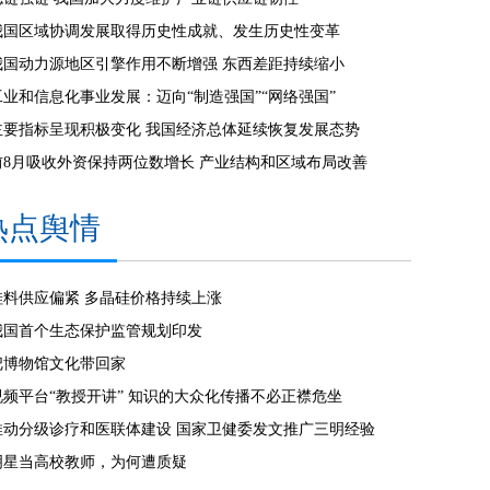
我国区域协调发展取得历史性成就、发生历史性变革
我国动力源地区引擎作用不断增强 东西差距持续缩小
工业和信息化事业发展：迈向“制造强国”“网络强国”
主要指标呈现积极变化 我国经济总体延续恢复发展态势
前8月吸收外资保持两位数增长 产业结构和区域布局改善
热点舆情
硅料供应偏紧 多晶硅价格持续上涨
我国首个生态保护监管规划印发
把博物馆文化带回家
视频平台“教授开讲” 知识的大众化传播不必正襟危坐
推动分级诊疗和医联体建设 国家卫健委发文推广三明经验
明星当高校教师，为何遭质疑