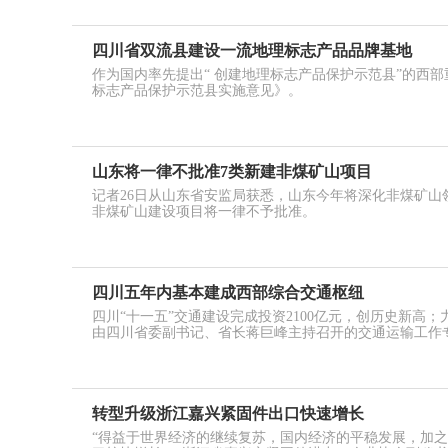
四川省双流县建设一流地理标志产品品牌基地
作为国内率先提出“ 创建地理标志产品保护示范县”的西
标志产品保护示范县实施意见》。
山东将一律不批准7类新建非煤矿山项目
记者26日从山东省安监局获悉，山东今年将深化非煤矿山
非煤矿山建设项目将一律不予批准。
四川五年内基本建成西部综合交通枢纽
四川“十一五”交通建设完成投资2100亿元，创历史新高；
由四川省委副书记、省长蒋巨峰主持召开的交通运输工作
转型升级浙江嘉兴紧固件出口快速增长
“得益于世界经济的继续复苏，国内经济的平稳发展，加之2