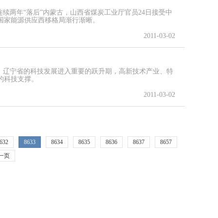
0年连续两年“落后”内蒙古，山西省煤炭工业厅官员24日接受中
国家能源供应西移格局渐行渐晰。
2011-03-02
，辽宁省的科技发展进入重要的跃升期，高新技术产业、特
的科技支撑。
2011-03-02
632
8633
8634
8635
8636
8637
8657
一页