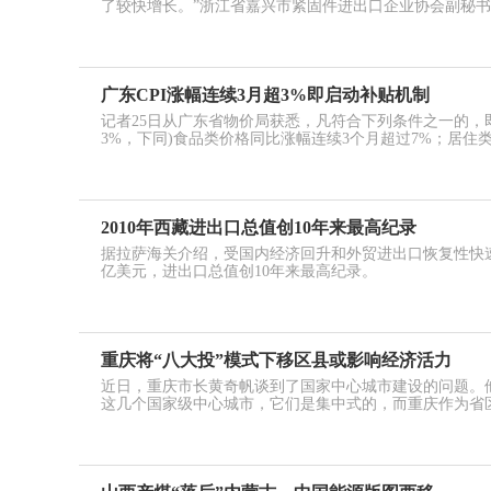
了较快增长。”浙江省嘉兴市紧固件进出口企业协会副秘
广东CPI涨幅连续3月超3%即启动补贴机制
记者25日从广东省物价局获悉，凡符合下列条件之一的，即
3%，下同)食品类价格同比涨幅连续3个月超过7%；居住类
2010年西藏进出口总值创10年来最高纪录
据拉萨海关介绍，受国内经济回升和外贸进出口恢复性快速增长
亿美元，进出口总值创10年来最高纪录。
重庆将“八大投”模式下移区县或影响经济活力
近日，重庆市长黄奇帆谈到了国家中心城市建设的问题。
这几个国家级中心城市，它们是集中式的，而重庆作为省