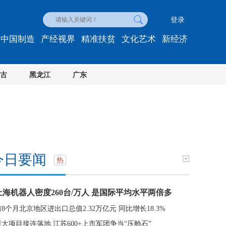
登录
中国制造
产经视界
精准扶贫
文化艺术
新经济
古
黑龙江
广东
今日要闻
热
上海机器人密度260台/万人 是国际平均水平两倍多
前8个月北京地区进出口总值2.32万亿元 同比增长18.3%
重大项目接连落地 江苏600+上市军团争当“压舱石”