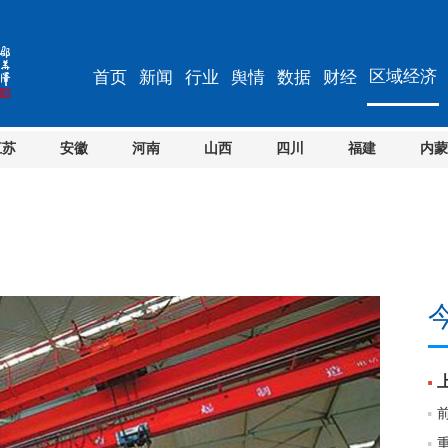
区域经济
首页
新闻
行业
舆情
数据
财经
江苏
安徽
河南
山西
四川
福建
内蒙