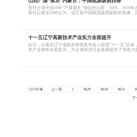
山西产煤“落后”内蒙古，中国能源版图西移
曾经占领中国30年“产煤霸主”地位的山西，2009、201
新社记者采访时认为，这正是中国能源版图刷新的前奏，
十一五辽宁高新技术产业实力全面提升
近日，记者在辽宁省政府新闻发布会上获悉“十一五”以来
色产业都有全面提升，为全省经济社会发展提供了强有力
121197条
上一页
1
8629
8630
8631
8
下