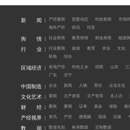
产经要闻
部委动态
时政新闻
市场
新 闻
海外产经
快讯
扶贫
社会舆情
教育舆情
财金舆情
能源
舆 情
行业要闻
旅游
教育
农业
文化
行 业
机电
综合
各地产经
特色之乡
招商
山东
江
区域经济
广东
济宁
企业
新闻
人物
责任
企业文化
中国制造
要闻
文产政策
文产智库
名人访
文化艺术
聚焦
要闻
证券
基金
保险
银
财 经
资讯
产经
微视频
现场
访谈
产经视界
数读先知
标准数据
定制数据
数 据