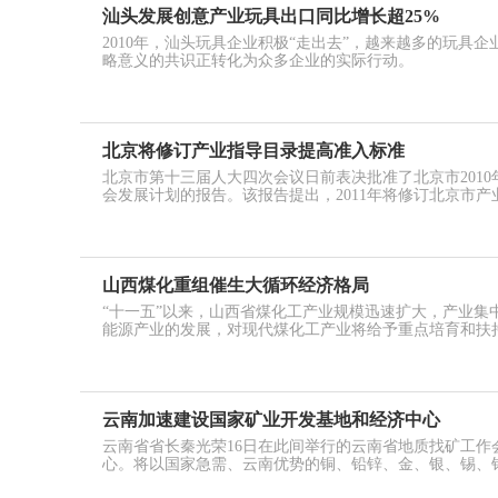
汕头发展创意产业玩具出口同比增长超25%
2010年，汕头玩具企业积极“走出去”，越来越多的玩具
略意义的共识正转化为众多企业的实际行动。
北京将修订产业指导目录提高准入标准
北京市第十三届人大四次会议日前表决批准了北京市2010
会发展计划的报告。该报告提出，2011年将修订北京市产
山西煤化重组催生大循环经济格局
“十一五”以来，山西省煤化工产业规模迅速扩大，产业集
能源产业的发展，对现代煤化工产业将给予重点培育和扶
云南加速建设国家矿业开发基地和经济中心
云南省省长秦光荣16日在此间举行的云南省地质找矿工
心。将以国家急需、云南优势的铜、铅锌、金、银、锡、钨