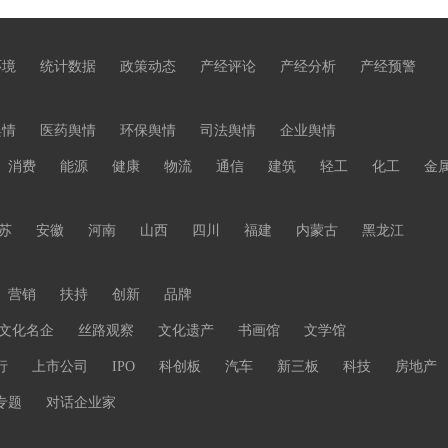
环境
统计数据
政策动态
产经评论
产经分析
产经预警
舆情
医药舆情
环保舆情
司法舆情
企业舆情
消费
能源
健康
物流
通信
建筑
轻工
化工
金
苏
安徽
河南
山西
四川
福建
内蒙古
黑龙江
营销
扶持
创新
品牌
文化名企
丝路观察
文化遗产
书画馆
文学馆
行
上市公司
IPO
科创板
汽车
新三板
科技
房地产
专题
对话企业家