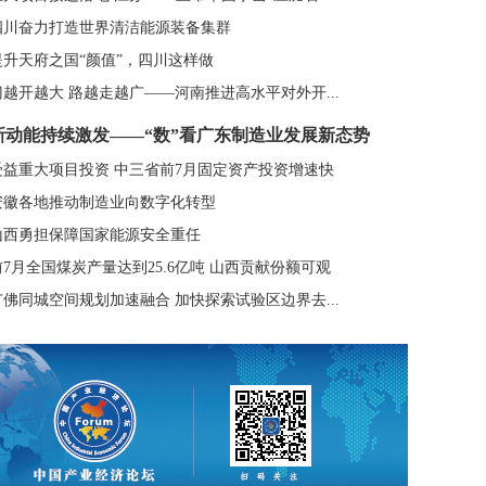
四川奋力打造世界清洁能源装备集群
提升天府之国“颜值”，四川这样做
门越开越大 路越走越广——河南推进高水平对外开...
新动能持续激发——“数”看广东制造业发展新态势
受益重大项目投资 中三省前7月固定资产投资增速快
安徽各地推动制造业向数字化转型
山西勇担保障国家能源安全重任
前7月全国煤炭产量达到25.6亿吨 山西贡献份额可观
广佛同城空间规划加速融合 加快探索试验区边界去...
半年辽宁累计工业固投同比增长15.9% 实现连续18...