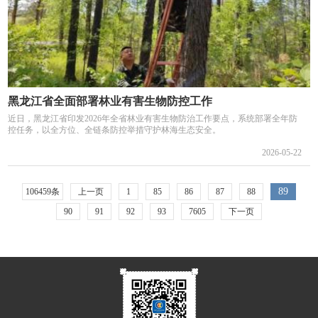
黑龙江省全面部署林业有害生物防控工作
近日，黑龙江省印发2026年全省林业有害生物防治工作要点，系统部署全年防
控任务，以全方位、全链条防控举措守护林海生态安全。
2026-05-22
89
106459条
上一页
1
85
86
87
88
90
91
92
93
7605
下一页