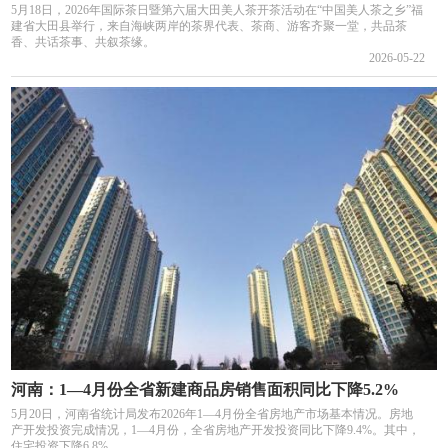
5月18日，2026年国际茶日暨第六届大田美人茶开茶活动在“中国美人茶之乡”福
建省大田县举行，来自海峡两岸的茶界代表、茶商、游客齐聚一堂，共品茶
香、共话茶事、共叙茶缘。
2026-05-22
河南：1—4月份全省新建商品房销售面积同比下降5.2%
5月20日，河南省统计局发布2026年1—4月份全省房地产市场基本情况。房地
产开发投资完成情况，1—4月份，全省房地产开发投资同比下降9.4%。其中，
住宅投资下降6.8%。