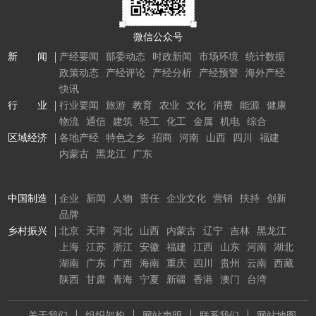
微信公众号
新 闻
产经要闻
部委动态
时政新闻
市场环境
统计数据
政策动态
产经评论
产经分析
产经预警
海外产经
快讯
行 业
行业要闻
旅游
教育
农业
文化
消费
能源
健康
物流
通信
建筑
轻工
化工
金属
机电
综合
区域经济
各地产经
特色之乡
招商
河南
山西
四川
福建
内蒙古
黑龙江
广东
中国制造
企业
新闻
人物
责任
企业文化
营销
扶持
创新
品牌
乡村振兴
北京
天津
河北
山西
内蒙古
辽宁
吉林
黑龙江
上海
江苏
浙江
安徽
福建
江西
山东
河南
湖北
湖南
广东
广西
海南
重庆
四川
贵州
云南
西藏
陕西
甘肃
青海
宁夏
新疆
香港
澳门
台湾
关于我们
组织架构
网站声明
联系我们
网站地图