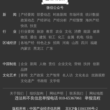
微信公众号
新 闻
产经要闻
部委动态
时政新闻
市场环境
统计数据
政策动态
产经评论
产经分析
产经预警
海外产经
快讯
扶贫
行 业
行业要闻
旅游
教育
农业
文化
消费
能源
健康
物流
通信
建筑
轻工
化工
金属
机电
综合
区域经济
各地产经
特色之乡
招商
河南
山西
四川
福建
内蒙古
黑龙江
广东
中国制造
企业
新闻
人物
责任
企业文化
营销
扶持
创新
品牌
文化艺术
要闻
文产政策
文产智库
名人访
文化名企
丝路观察
文化遗产
书画馆
文学馆
关于我们
组织架构
网站声明
联系我们
网站地图
违法和不良信息举报电话 010-65367061
举报流程
版权所有：中国产业经济信息网
京ICP备11041399号-2