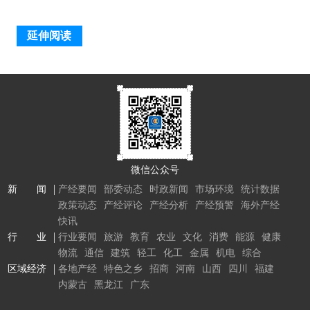
延伸阅读
微信公众号
新 闻
产经要闻
部委动态
时政新闻
市场环境
统计数据
政策动态
产经评论
产经分析
产经预警
海外产经
快讯
行 业
行业要闻
旅游
教育
农业
文化
消费
能源
健康
物流
通信
建筑
轻工
化工
金属
机电
综合
区域经济
各地产经
特色之乡
招商
河南
山西
四川
福建
内蒙古
黑龙江
广东