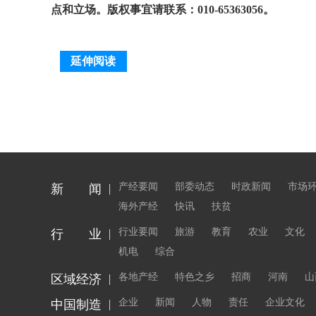
点和立场。版权事宜请联系：010-65363056。
延伸阅读
产经要闻
部委动态
时政新闻
市场
新 闻
海外产经
快讯
扶贫
行业要闻
旅游
教育
农业
文化
行 业
机电
综合
各地产经
特色之乡
招商
河南
山
区域经济
企业
新闻
人物
责任
企业文化
中国制造