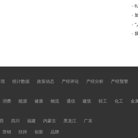
环境
统计数据
政策动态
产经评论
产经分析
产经预警
消费
能源
健康
物流
通信
建筑
轻工
化工
金
西
四川
福建
内蒙古
黑龙江
广东
营销
扶持
创新
品牌