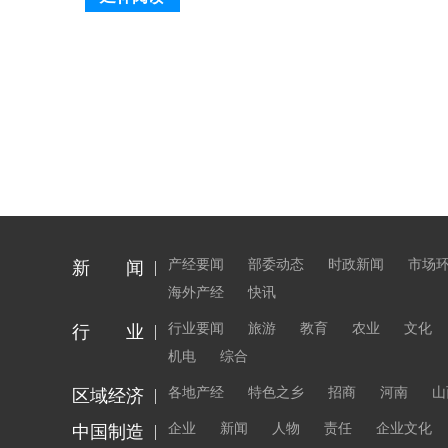
产经要闻
部委动态
时政新闻
市场
新 闻
海外产经
快讯
行业要闻
旅游
教育
农业
文化
行 业
机电
综合
各地产经
特色之乡
招商
河南
山
区域经济
企业
新闻
人物
责任
企业文化
中国制造