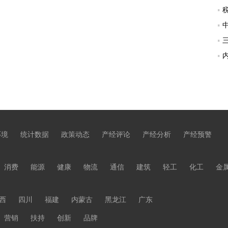
环境
统计数据
政策动态
产经评论
产经分析
产经预警
消费
能源
健康
物流
通信
建筑
轻工
化工
金
西
四川
福建
内蒙古
黑龙江
广东
营销
扶持
创新
品牌