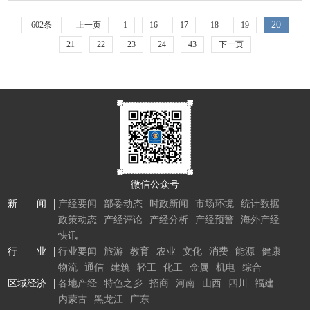
20
602条
上一页
1
16
17
18
19
21
22
23
24
43
下一页
微信公众号
新 闻
产经要闻
部委动态
时政新闻
市场环境
统计数据
政策动态
产经评论
产经分析
产经预警
海外产经
快讯
行 业
行业要闻
旅游
教育
农业
文化
消费
能源
健康
物流
通信
建筑
轻工
化工
金属
机电
综合
区域经济
各地产经
特色之乡
招商
河南
山西
四川
福建
内蒙古
黑龙江
广东