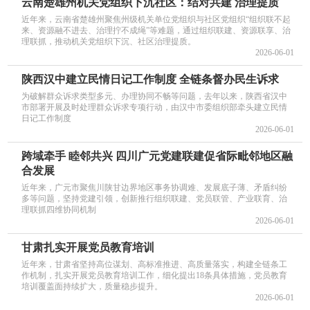
云南楚雄州机关党组织下沉社区：结对共建 治理提质
近年来，云南省楚雄州聚焦州级机关单位党组织与社区党组织“组织联不起
来、资源融不进去、治理拧不成绳”等难题，通过组织联建、资源联享、治
理联抓，推动机关党组织下沉、社区治理提质。
2026-06-01
陕西汉中建立民情日记工作制度 全链条督办民生诉求
为破解群众诉求类型多元、办理协同不畅等问题，去年以来，陕西省汉中
市部署开展及时处理群众诉求专项行动，由汉中市委组织部牵头建立民情
日记工作制度
2026-06-01
跨域牵手 睦邻共兴 四川广元党建联建促省际毗邻地区融
合发展
近年来，广元市聚焦川陕甘边界地区事务协调难、发展底子薄、矛盾纠纷
多等问题，坚持党建引领，创新推行组织联建、党员联管、产业联育、治
理联抓四维协同机制
2026-06-01
甘肃扎实开展党员教育培训
近年来，甘肃省坚持高位谋划、高标准推进、高质量落实，构建全链条工
作机制，扎实开展党员教育培训工作，细化提出18条具体措施，党员教育
培训覆盖面持续扩大，质量稳步提升。
2026-06-01