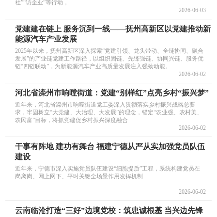
社”“访企业”等行动，
2026-06-03
党建建在链上 服务沉到一线——抚州高新区以党建推动新
能源汽车产业发展
2025年以来，抚州高新区深入探索“党建引领、龙头带动、全链协同、融合
发展”的产业链党建工作路径，以组织固链、先锋强链、协同兴链、服务优
链“四链联动”，为新能源汽车产业高质量发展注入强劲动能。
2026-06-02
河北省滦州市响嘡街道：党建“别样红”点亮乡村“振兴梦”
近年来，河北省滦州市响嘡街道党工委深入贯彻落实乡村振兴战略总要
求，牢固树立“大党建、大治理、大发展”的理念，锚定“农业强、农村美、
农民富”目标，将抓党建促乡村振兴深度融合
2026-06-02
干事有阵地 建功有舞台 福建宁德从严从实加强党员队伍
建设
近年来，宁德市深入实施党员队伍建设“细胞提质”工程，系统构建党员在
岗离岗、网上网下、平时关键全场景作用发挥机制
2026-06-02
云南临沧打造“三好”边境党校：筑忠诚根基 当兴边先锋