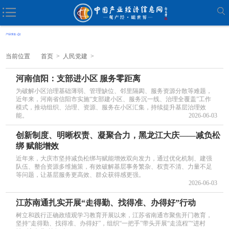
当前位置
首页
>
人民党建
>
河南信阳：支部进小区 服务零距离
为破解小区治理基础薄弱、管理缺位、邻里隔阂、服务资源分散等难题，
近年来，河南省信阳市实施“支部建小区、服务沉一线、治理全覆盖”工作
模式，推动组织、治理、资源、服务在小区汇集，持续提升基层治理效
能。
2026-06-03
创新制度、明晰权责、凝聚合力，黑龙江大庆——减负松
绑 赋能增效
近年来，大庆市坚持减负松绑与赋能增效双向发力，通过优化机制、建强
队伍、整合资源多维施策，有效破解基层事务繁杂、权责不清、力量不足
等问题，让基层服务更高效、群众获得感更强。
2026-06-03
江苏南通扎实开展“走得勤、找得准、办得好”行动
树立和践行正确政绩观学习教育开展以来，江苏省南通市聚焦开门教育，
坚持“走得勤、找得准、办得好”，组织“一把手”带头开展“走流程”“进村