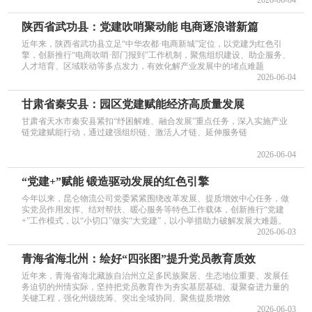
陕西省武功县：党建吹哨聚动能 电商逐浪谱新篇
近年来，陕西省武功县立足“中华农都·电商新城”定位，以党建为红色引
擎，创新推行“电商吹哨·部门报到”工作机制，聚焦组织建设、助企服务、
人才培育、区域联动等多点发力，有效化解产业发展中的堵点难题
2026-06-04
甘肃省秦安县：园区党建赋能经济高质量发展
甘肃省天水市秦安县紧扣“纾困解难、融合发展”重点任务，深入实施产业
链党建赋能行动，通过建强组织链、激活人才链、延伸服务链
2026-06-04
“党建+”赋能 锻造驱动发展的红色引擎
今年以来，昆仑物流公司党委紧紧围绕改革发展、提质增效中心任务，做
实党员作用发挥、结对帮扶、暖心服务等特色工作载体，创新推行“党建
+”工作模式，以“小切口”做实“大党建”，以小举措助力破解发展大难题。
2026-06-03
青海省海北州：绘好“四张图”提升党员教育质效
近年来，青海省海北藏族自治州立足多民族聚居、生态地位重要、发展任
务迫切的州情实际，坚持把党员教育作为夯实基层基础、凝聚奋进力量的
关键工程，强化州级统筹、突出全域协同、聚焦提质增效
2026-06-03