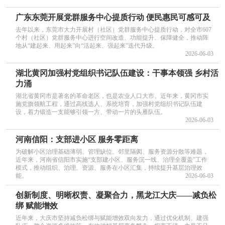
广东东莞开展党群服务中心提质行动 便民惠民可感可及
去年以来，东莞市大力开展村（社区）党群服务中心提质行动，对全市607
个村（社区）党群服务中心进行空间改造、功能提升、保障健全，推动阵
地从“建起来、用起来”向“活起来、强起来”迭代升级。
2026-06-03
湖北黄冈加强村党组织书记队伍建设：干事本领强 乡村活
力涌
湖北省黄冈市是著名的革命老区，也是农业人口大市。近年来，黄冈市实
施党旗领航工程，通过高线选人、系统培育，加强村党组织书记队伍建
设，着力锻造一支能够引领一方、带动一片的头雁队伍。
2026-06-03
河南信阳：支部进小区 服务零距离
为破解小区治理基础薄弱、管理缺位、邻里隔阂、服务资源分散等难题，
近年来，河南省信阳市实施“支部建小区、服务沉一线、治理全覆盖”工作
模式，推动组织、治理、资源、服务在小区汇集，持续提升基层治理效
能。
2026-06-03
创新制度、明晰权责、凝聚合力，黑龙江大庆——减负松
绑 赋能增效
近年来，大庆市坚持减负松绑与赋能增效双向发力，通过优化机制、建强