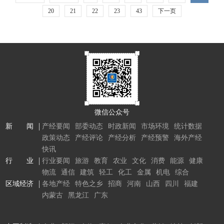
20
21
22
23
43
下一页
微信公众号
新 闻
产经要闻
部委动态
时政新闻
市场环境
统计数据
政策动态
产经评论
产经分析
产经预警
海外产经
快讯
行 业
行业要闻
旅游
教育
农业
文化
消费
能源
健康
物流
通信
建筑
轻工
化工
金属
机电
综合
区域经济
各地产经
特色之乡
招商
河南
山西
四川
福建
内蒙古
黑龙江
广东