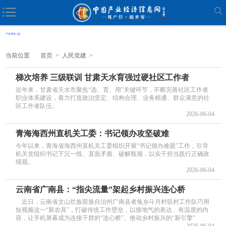
当前位置
首页
>
人民党建
>
梯次培养 三级联训 甘肃天水育强过硬社区工作者
近年来，甘肃省天水市聚焦“选、育、用”关键环节，不断完善社区工作者
职业体系建设，着力打造政治坚定、结构合理、业务精通、群众满意的社
区工作者队伍。
2026-06-04
青海海西州直机关工委：书记领办攻坚破难
今年以来，青海省海西州直机关工委组织开展“书记领办难题”工作，引导
机关党组织书记下沉一线、直面矛盾、破解瓶颈，以实干担当践行正确政
绩观。
2026-06-04
云南省广南县：“指尖流量”架起乡村振兴连心桥
近日，云南省文山壮族苗族自治州广南县者兔乡斗月村驻村工作队巧用
短视频这一“新农具”，打破传统工作壁垒，以接地气的表达、有温度的内
容，让手机屏幕成为连接干群的“连心桥”、推动乡村振兴的“新引擎”
2026-06-04