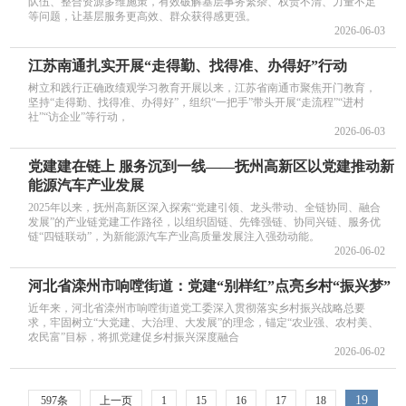
队伍、整合资源多维施策，有效破解基层事务繁杂、权责不清、力量不足
等问题，让基层服务更高效、群众获得感更强。
2026-06-03
江苏南通扎实开展“走得勤、找得准、办得好”行动
树立和践行正确政绩观学习教育开展以来，江苏省南通市聚焦开门教育，
坚持“走得勤、找得准、办得好”，组织“一把手”带头开展“走流程”“进村
社”“访企业”等行动，
2026-06-03
党建建在链上 服务沉到一线——抚州高新区以党建推动新
能源汽车产业发展
2025年以来，抚州高新区深入探索“党建引领、龙头带动、全链协同、融合
发展”的产业链党建工作路径，以组织固链、先锋强链、协同兴链、服务优
链“四链联动”，为新能源汽车产业高质量发展注入强劲动能。
2026-06-02
河北省滦州市响嘡街道：党建“别样红”点亮乡村“振兴梦”
近年来，河北省滦州市响嘡街道党工委深入贯彻落实乡村振兴战略总要
求，牢固树立“大党建、大治理、大发展”的理念，锚定“农业强、农村美、
农民富”目标，将抓党建促乡村振兴深度融合
2026-06-02
19
597条
上一页
1
15
16
17
18