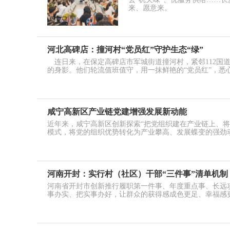
来、愿意来。
河北高碑店：撞河村“党员红”守护生态“绿”
连日来，在保定高碑店市军城街道撞河村，紧邻112国
的身影。他们轮流值班值守，用一抹鲜艳的“党员红”，悉心
咸宁高新区产业链党建增强发展新动能
近年来，咸宁高新区创新探索“把党组织建在产业链上、将
模式，将党的组织优势转化为产业攀高、发展蝶变的强劲
河南开封：实行村（社区）干部“三件事”清单机制
河南省开封市创新推行履职第一件事、年度重点事、长远攻
事办实、把实事办好，让群众的获得感成色更足、幸福感