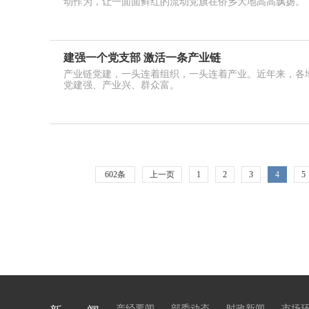
动作为，让一面面鲜红的流动党旗在侨乡大地高高飘扬。
建强一个党支部 激活一条产业链
产业链党建，一头连着组织，一头连着产业。近年来，各
党建强、产业兴、群众富。
602条
上一页
1
2
3
4
5
产经要闻
部委动态
时政新闻
市场