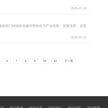
2026-07-24
地各部门持续把党建优势转化为产业优势、发展优势，实现
2026-07-23
6
7
8
9
10
43
下一页
环境
统计数据
政策动态
产经评论
产经分析
产经预警