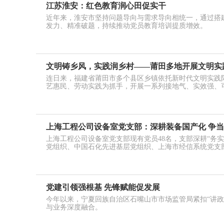
江苏淮安：红色教育润心田促实干
近年来，淮安市坚持问题导向与需求导向相统一，通过搭
发力、精准破题，持续推动党员教育培训提质增效。
文明铸乡风，实践润乡村——莆田多地开展文明实
连日来，福建省莆田市多个县区乡镇依托新时代文明实践
艺惠民、劳动实践为抓手，开展一系列接地气、实效强、
上海工程公司设备室党支部：深耕装备国产化 争
上海工程公司设备室党支部现有党员48名，支部深耕“务
党组织、中国石化先进基层党组织、上海市经信系统党支
党建引领强根基 先锋赋能促发展
今年以来，宁夏回族自治区石嘴山市市场监管局紧扣“讲政
与业务深度融合。