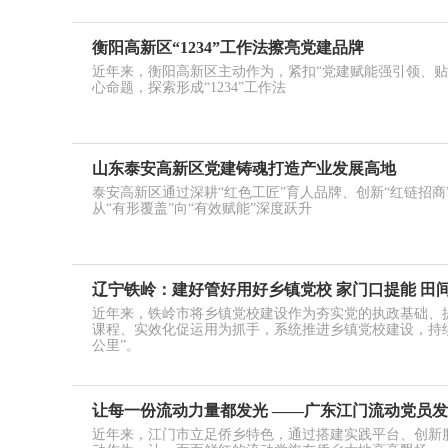
衡阳高新区“1234”工作法擦亮党建品牌
近年来，衡阳高新区主动作为，紧扣“党建赋能强引领、贴
心命题，探索形成“1234”工作法
山东泰安高新区党建铸魂打造产业发展高地
泰安高新区通过深耕“红色工匠”育人品牌、创新“红链招
从“有形覆盖”向“有效赋能”深度跃升
辽宁铁岭：建好管好用好乡镇党校 家门口提能 田
近年来，铁岭市将乡镇党校建设作为夯实党的执政基础、
课程、实效化促运用为抓手，系统推进乡镇党校建设，持
公里”。
让每一份流动力量都发光 ——广东江门流动党员
近年来，江门市立足侨乡特色，通过搭建实践平台、创新