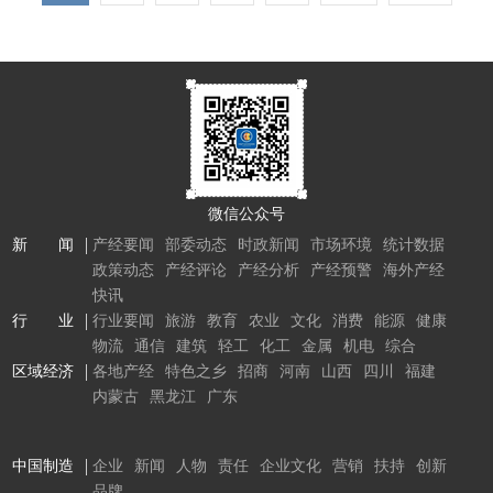
微信公众号
新 闻
产经要闻
部委动态
时政新闻
市场环境
统计数据
政策动态
产经评论
产经分析
产经预警
海外产经
快讯
行 业
行业要闻
旅游
教育
农业
文化
消费
能源
健康
物流
通信
建筑
轻工
化工
金属
机电
综合
区域经济
各地产经
特色之乡
招商
河南
山西
四川
福建
内蒙古
黑龙江
广东
中国制造
企业
新闻
人物
责任
企业文化
营销
扶持
创新
品牌