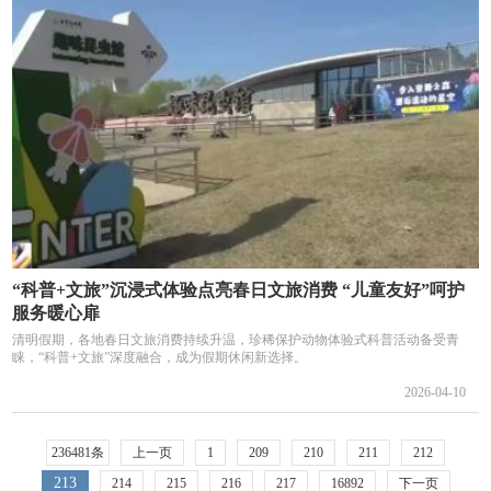
“科普+文旅”沉浸式体验点亮春日文旅消费 “儿童友好”呵护
服务暖心扉
清明假期，各地春日文旅消费持续升温，珍稀保护动物体验式科普活动备受青
睐，“科普+文旅”深度融合，成为假期休闲新选择。
2026-04-10
236481条
上一页
1
209
210
211
212
213
214
215
216
217
16892
下一页