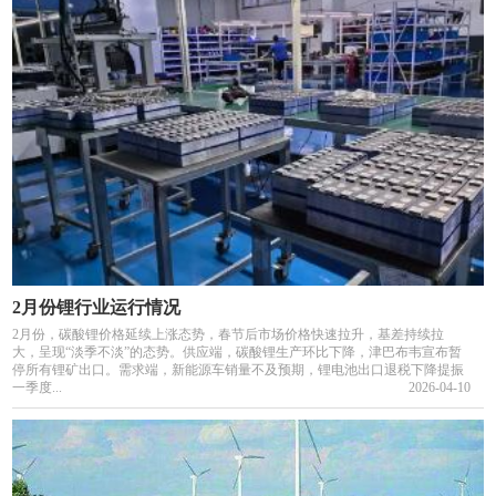
2月份锂行业运行情况
2月份，碳酸锂价格延续上涨态势，春节后市场价格快速拉升，基差持续拉
大，呈现“淡季不淡”的态势。供应端，碳酸锂生产环比下降，津巴布韦宣布暂
停所有锂矿出口。需求端，新能源车销量不及预期，锂电池出口退税下降提振
一季度...
2026-04-10