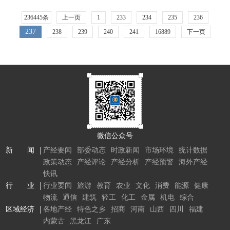
236445条
上一页
1
233
234
235
236
237
238
239
240
241
16889
下一页
微信公众号
新 闻
产经要闻
部委动态
时政新闻
市场环境
统计数据
政策动态
产经评论
产经分析
产经预警
海外产经
快讯
行 业
行业要闻
旅游
教育
农业
文化
消费
能源
健康
物流
通信
建筑
轻工
化工
金属
机电
综合
区域经济
各地产经
特色之乡
招商
河南
山西
四川
福建
内蒙古
黑龙江
广东