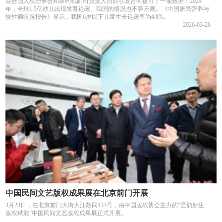
联合国人权理事会和条约机制司负责人日前在发言时援引了一项数据：2024
年，全球1.5亿幼儿出现发育迟缓。我国的情况也不容乐观。《中国居民营养与
慢性病状况报告》显示，我国6岁以下儿童生长迟缓率为4.8%。
2026-03-26
中国民间文艺版权成果展在北京前门开展
3月23日，在北京前门大街大江胡同133号，由中国版权协会主办的“匠韵新生·
版权赋能”中国民间文艺版权成果展正式开展。