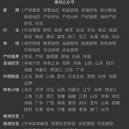
微信公众号
新 闻
产经要闻
部委动态
时政新闻
市场环境
统计数据
政策动态
产经评论
产经分析
产经预警
海外产经
快讯
扶贫
行 业
行业要闻
财经
旅游
教育
农业
文化
食品
能源
医药
物流
通信
建筑
轻工
化工
金属
机电
综合
舆 情
城市舆情
教育舆情
金融舆情
能源舆情
医药舆情
环保舆情
司法舆情
央企舆情
产经视界
资讯
产经
微视频
现场
访谈
专题
县域经济
各地产经
特色之乡
招商
河南
山西
山东
四川
福建
内蒙古
黑龙江
江苏
广东
中国制造
企业
新闻
人物
责任
企业文化
营销
扶持
创新
品牌
特色小镇
北京
天津
河北
山西
内蒙古
辽宁
吉林
黑龙江
上海
江苏
浙江
安徽
福建
江西
山东
河南
湖北
湖南
广东
广西
海南
重庆
四川
贵州
云南
西藏
陕西
甘肃
青海
宁夏
新疆
香港
澳门
台湾
精准扶贫
精准扶贫
中央政策解读
部委扶贫举措
扶贫要闻
扶贫典型