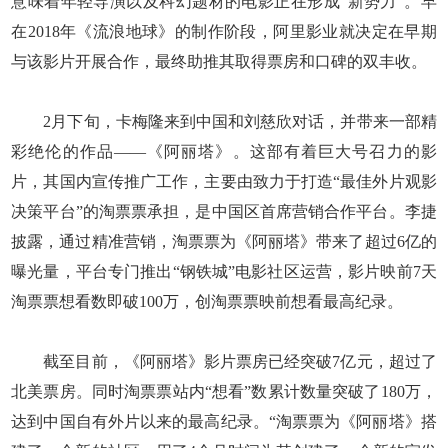
意味着年轻导演以及科幻题材的电影正在形成“新势力”。早
在2018年《流浪地球》的制作阶段，阿里影业就决定在早期
与该影片开展合作，最终助推其取得票房和口碑的双丰收。
2月下旬，卡梅隆来到中国和刘慈欣对话，并带来一部精
彩绝伦的作品——《阿丽塔》。这部有着巨大号召力的影
片，其国内宣传推广工作，主要由致力于打造“最佳外片观影
决策平台”的淘票票承担，是中国区首席营销合作平台。李捷
披露，通过精准营销，淘票票为《阿丽塔》带来了超过6亿的
曝光量，平台专门推出“钢铁城”电影社区运营，影片映前7天
淘票票想看数即破100万，创淘票票映前想看最高纪录。
截至目前，《阿丽塔》影片票房已经突破7亿元，超过了
北美票房。同时淘票票站内“想看”数累计数量突破了180万，
达到中国自有外片以来的最高纪录。“淘票票为《阿丽塔》搭