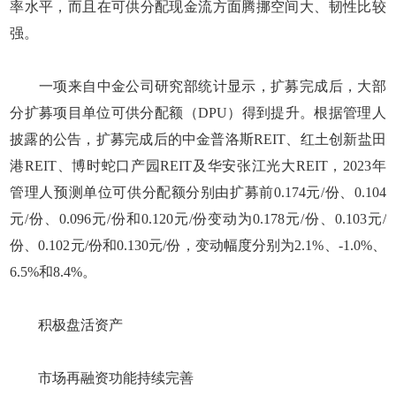
率水平，而且在可供分配现金流方面腾挪空间大、韧性比较
强。
一项来自中金公司研究部统计显示，扩募完成后，大部
分扩募项目单位可供分配额（DPU）得到提升。根据管理人
披露的公告，扩募完成后的中金普洛斯REIT、红土创新盐田
港REIT、博时蛇口产园REIT及华安张江光大REIT，2023年
管理人预测单位可供分配额分别由扩募前0.174元/份、0.104
元/份、0.096元/份和0.120元/份变动为0.178元/份、0.103元/
份、0.102元/份和0.130元/份，变动幅度分别为2.1%、-1.0%、
6.5%和8.4%。
积极盘活资产
市场再融资功能持续完善