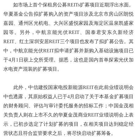
如市场上首个保租房公募REITs扩募项目近期浮出水面。
华夏基金公告拟扩募购入的资产项目涉及北京市房山区朗悦
嘉园、通州区光机电、大兴区盛悦家园及海淀区温泉凯盛家
园等。另外，中航京能光伏REIT、国泰君安东久新经济
REIT、红土深圳安居REIT三个项目也发布了拟扩募公告。其
中，中航京能光伏REIT拟申请扩募并新购入基础设施项目已
于4月1日获上交所受理。据悉，这也是国内首单探索光伏加
水电资产混装的扩募项目。
此外，中信建投国家电投新能源REIT在此前业绩说明会
中也透露，其原始权益人已于4月启动了关于本基金扩募项目
的财务顾问、评估与审计委托服务的招标工作；中国金茂相
关负责人则在上市不久的华夏金茂商业REIT业绩说明会上表
示，已初步选定了计划扩募的项目，在相关项目达到稳定经
营状态且符合监管要求之后，将尽快启动扩募筹备。