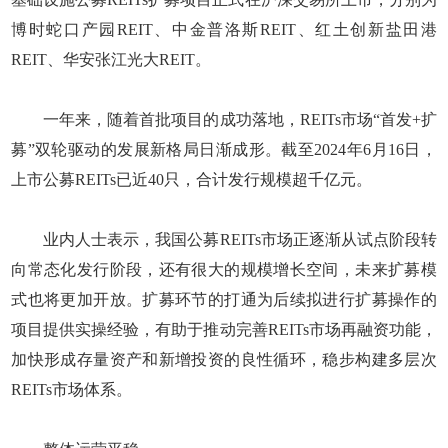
博时蛇口产园REIT、中金普洛斯REIT、红土创新盐田港
REIT、华安张江光大REIT。
一年来，随着首批项目的成功落地，REITs市场“首发+扩
募”双轮驱动的发展新格局日渐成形。截至2024年6月16日，
上市公募REITs已近40只，合计发行规模超千亿元。
业内人士表示，我国公募REITs市场正逐渐从试点阶段转
向常态化发行阶段，还有很大的规模增长空间，未来扩募模
式也将更加开放。扩募环节的打通为后续拟进行扩募操作的
项目提供实操经验，有助于推动完善REITs市场再融资功能，
加快形成存量资产和新增投资的良性循环，稳步构建多层次
REITs市场体系。