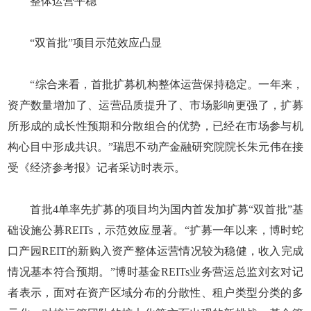
整体运营平稳
“双首批”项目示范效应凸显
“综合来看，首批扩募机构整体运营保持稳定。一年来，
资产数量增加了、运营品质提升了、市场影响更强了，扩募
所形成的成长性预期和分散组合的优势，已经在市场参与机
构心目中形成共识。”瑞思不动产金融研究院院长朱元伟在接
受《经济参考报》记者采访时表示。
首批4单率先扩募的项目均为国内首发加扩募“双首批”基
础设施公募REITs，示范效应显著。“扩募一年以来，博时蛇
口产园REIT的新购入资产整体运营情况较为稳健，收入完成
情况基本符合预期。”博时基金REITs业务营运总监刘玄对记
者表示，面对在资产区域分布的分散性、租户类型分类的多