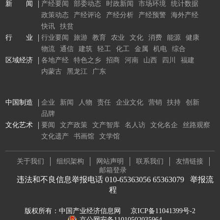
新 闻
产经要闻
部委动态
时政新闻
市场环境
统计数据
政策动态
产经评论
产经分析
产经预警
海外产经
快讯
扶贫
行 业
行业要闻
旅游
教育
农业
文化
消费
能源
健康
物流
通信
建筑
轻工
化工
金属
机电
综合
区域经济
各地产经
特色之乡
招商
河南
山西
四川
福建
内蒙古
黑龙江
广东
中国制造
企业
新闻
人物
责任
企业文化
营销
扶持
创新
品牌
文化艺术
要闻
文产政策
文产智库
名人访
文化名企
丝路观察
文化遗产
书画馆
文学馆
关于我们
组织架构
网站声明
联系我们
友情链接
邮箱登录
违法和不良信息举报电话 010-65363056 65363079
举报流
程
版权所有：中国产业经济信息网
京ICP备11041399号-2
京公网安备11010502035964