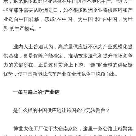
示，越来越多欧洲企业选择在中国进行本地化生产。“过去一
些零部件需要从欧洲进口，如今很多欧洲企业将供应链和产
业链向中国转移，形成‘在中国，为中国’和‘在中国，为世
界’的生产模式。”
业内人士普遍认为，高质量供应链不仅为产业规模化提
供基础，更是保障产能稳定、推动技术迭代和提升市场竞争
力的关键所在。正是这种贯穿上下游、“链”起全球的供应链
优势，使中国新能源汽车产业在全球竞争中脱颖而出。
一条马路上的“产业链”
是什么样的中国供应链让跨国企业无法割舍？
博世太仓工厂位于太仓南京路，这里一条公路上就聚集