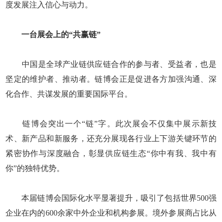
度发展注入信心与动力。
一台展会上的“共赢链”
中国是全球产业链供应链合作的参与者、受益者，也是
坚定的维护者、推动者。链博会正是促进各方加强沟通、深
化合作、共谋发展的重要国际平台。
链博会突出一个“链”字。此次展会不仅集中展示新技
术、新产品和新服务，还充分展现各行业上下游关键环节的
紧密协作与深度融合，彰显供应链生态“你中有我、我中有
你”的独特优势。
本届链博会国际化水平显著提升，吸引了包括世界500强
企业在内的600余家中外企业和机构参展。境外参展商占比从