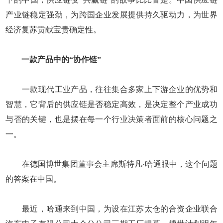
产业链稳定强劲，为跨国企业发展提供持久驱动力，为世界
经济复苏贡献宝贵确定性。
一款产品中的“协作链”
一款现代工业产品，往往集合多家上下游企业的优势和
智慧，它背后的供应链是否稳定高效，是决定整个产业成功
与否的关键，也是摆在每一个行业决策者面前的核心问题之
一。
在德国博世集团董事会主席斯特凡·哈通眼中，这个问题
的答案在中国。
最近，哈通来到中国，为设在江苏太仓的合资企业联合