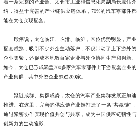
着一条完整的产业链。太仓市工业和信息化局副局长殷伟介
绍，得益于完善的产业链供应链体系，70%的汽车零部件都
能在太仓实现配套。
殷伟说，太仓临江、临港、临沪，区位优势明显，产业
配套成熟，吸引不少外企主动落户，不仅带动了上下游外资
企业集聚，还促成本地数百家企业与外企协同生产和创新。
如今，太仓已形成涵盖700多家汽车零部件上下游配套企业的
产业集群，其中外资企业超过200家。
聚链成群、集群成势，太仓的汽车产业集群发展正加速
推进。在这里，完善的供应链产业链打造了一条“共赢链”，
通过紧密协作实现价值共创与共享，成为中国供应链韧性与
创新力的生动缩影。