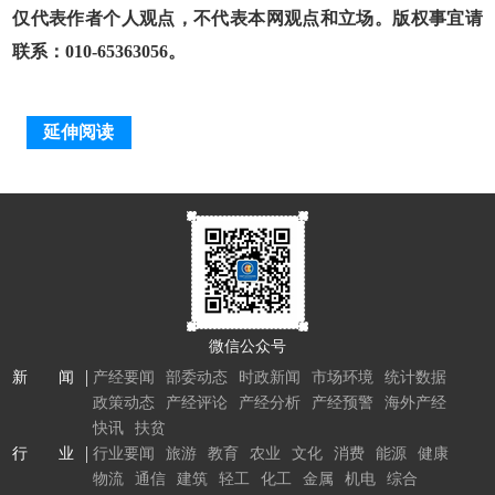
仅代表作者个人观点，不代表本网观点和立场。版权事宜请
联系：010-65363056。
延伸阅读
微信公众号
新 闻
产经要闻
部委动态
时政新闻
市场环境
统计数据
政策动态
产经评论
产经分析
产经预警
海外产经
快讯
扶贫
行 业
行业要闻
旅游
教育
农业
文化
消费
能源
健康
物流
通信
建筑
轻工
化工
金属
机电
综合