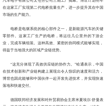
汽车电子有限公司太仓分公司三期工厂揭幕。博世计划明年
在这家工厂实现第二代电桥批量生产，进一步提升其在中国
市场的生产能力。
电桥是电驱系统的核心部件之一，是新能源汽车的关键
零部件。这家工厂生产的电桥，将运往几公里外的下游企
业，完成车辆组装。这种高效、紧密的协同模式能够实现，
得益于当地强大的区域产业链优势。
“这充分体现了高效供应链的协作力。”哈通表示，中国
在技术创新和产业链构建上展现出令人惊叹的速度和活力，
博世也因此能够和中国伙伴一起开发先进技术，并实现快速
落地和快速交付。
德国联邦经济发展和对外贸易协会主席米夏埃尔·舒曼表