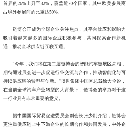
首届的26%上升至32%，覆盖近70个国家，其中欧美参展商
占境外参展商的比重达50%。
链博会正成为全球企业关注焦点，其平台效应和影响力
吸引着越来越多的国际企业积极参与，共同探索合作新机
遇，推动全球供应链互联互通。
“今年，我们将在第二届链博会的智能汽车链展区亮相，
期待通过展会进一步促进行业交流与合作，推动智能化与可
持续供应链的转型与创新。”博世集团中国区总裁徐大全说，
在当前全球汽车产业转型的大背景下，链博会的举办对于这
一行业具有非常重要的意义。
据中国国际贸易促进委员会副会长张少刚介绍，链博会
更注重供应链上中下游企业的长期合作和共同发展，中外企