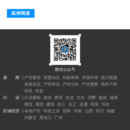
延伸阅读
微信公众号
新 闻
产经要闻
部委动态
时政新闻
市场环境
统计数据
政策动态
产经评论
产经分析
产经预警
海外产经
快讯
扶贫
行 业
行业要闻
旅游
教育
农业
文化
消费
能源
健康
物流
通信
建筑
轻工
化工
金属
机电
综合
区域经济
各地产经
特色之乡
招商
河南
山西
四川
福建
内蒙古
黑龙江
广东