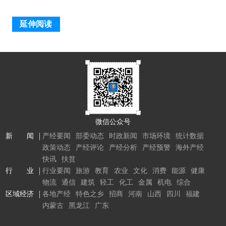
延伸阅读
微信公众号
新 闻
产经要闻
部委动态
时政新闻
市场环境
统计数据
政策动态
产经评论
产经分析
产经预警
海外产经
快讯
扶贫
行 业
行业要闻
旅游
教育
农业
文化
消费
能源
健康
物流
通信
建筑
轻工
化工
金属
机电
综合
区域经济
各地产经
特色之乡
招商
河南
山西
四川
福建
内蒙古
黑龙江
广东