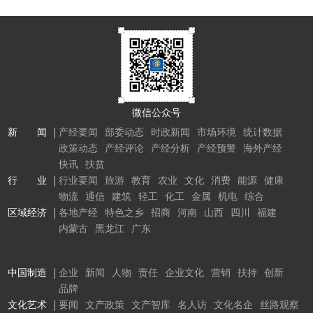
微信公众号
新 闻
产经要闻
部委动态
时政新闻
市场环境
统计数据
政策动态
产经评论
产经分析
产经预警
海外产经
快讯
扶贫
行 业
行业要闻
旅游
教育
农业
文化
消费
能源
健康
物流
通信
建筑
轻工
化工
金属
机电
综合
区域经济
各地产经
特色之乡
招商
河南
山西
四川
福建
内蒙古
黑龙江
广东
中国制造
企业
新闻
人物
责任
企业文化
营销
扶持
创新
品牌
文化艺术
要闻
文产政策
文产智库
名人访
文化名企
丝路观察