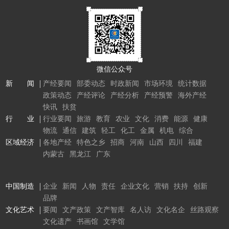
微信公众号
新 闻
产经要闻
部委动态
时政新闻
市场环境
统计数据
政策动态
产经评论
产经分析
产经预警
海外产经
快讯
扶贫
行 业
行业要闻
旅游
教育
农业
文化
消费
能源
健康
物流
通信
建筑
轻工
化工
金属
机电
综合
区域经济
各地产经
特色之乡
招商
河南
山西
四川
福建
内蒙古
黑龙江
广东
中国制造
企业
新闻
人物
责任
企业文化
营销
扶持
创新
品牌
文化艺术
要闻
文产政策
文产智库
名人访
文化名企
丝路观察
文化遗产
书画馆
文学馆